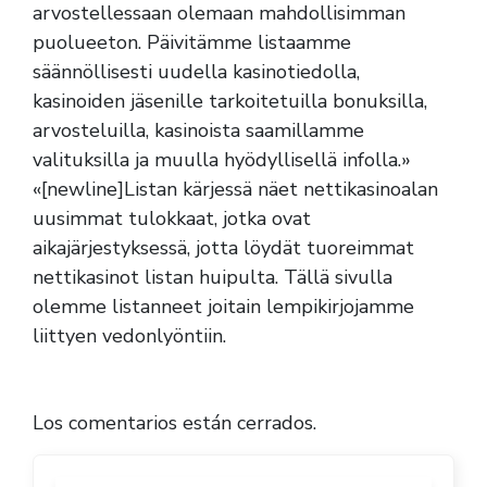
arvostellessaan olemaan mahdollisimman
puolueeton. Päivitämme listaamme
säännöllisesti uudella kasinotiedolla,
kasinoiden jäsenille tarkoitetuilla bonuksilla,
arvosteluilla, kasinoista saamillamme
valituksilla ja muulla hyödyllisellä infolla.»
«[newline]Listan kärjessä näet nettikasinoalan
uusimmat tulokkaat, jotka ovat
aikajärjestyksessä, jotta löydät tuoreimmat
nettikasinot listan huipulta. Tällä sivulla
olemme listanneet joitain lempikirjojamme
liittyen vedonlyöntiin.
Los comentarios están cerrados.