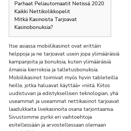
Parhaat Peliautomaatit Netissä 2020
Kaikki Nettikolikkopelit
Mitkä Kasinoista Tarjoavat
Kasinobonuksia?
Itse asiassa mobiilikasinot ovat erittäin
helppoja ja ne tarjoavat usein jopa ylimääräisiä
kampanjoita ja bonuksia, kuten ylimääräisiä
ilmaisia kierroksia ja talletusbonuksia.
Mobiilikasinot toimivat myös hyvin tableteilla
heille, jotka haluavat käyttää» «niitä. Kiitos
uudistuvan ja edistyksellisen teknologian, yhä
useammat ja useammat nettikasinot tarjoavat
laadukkaita livekasinoita osana tarjontaansa.
Sivustomme pyrkii eri vaihtoehtoja
esitellessään ja arvostellessaan olemaan