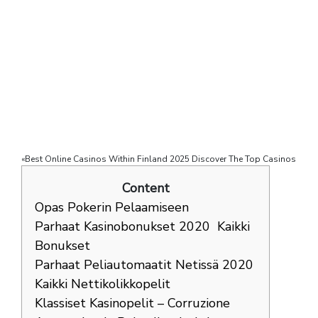
Jotka Tehdään Vankalla Kokemuksella!»
«Best Online Casinos Within Finland 2025 Discover The Top Casinos
Content
Opas Pokerin Pelaamiseen
Parhaat Kasinobonukset 2020 Kaikki
Bonukset
Parhaat Peliautomaatit Netissä 2020
Kaikki Nettikolikkopelit
Klassiset Kasinopelit – Corruzione