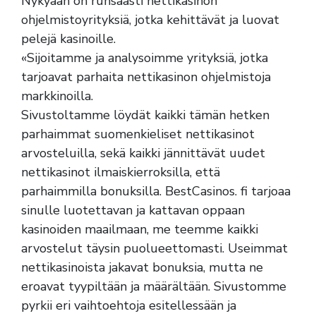
Nykyään on runsaasti nettikasinon
ohjelmistoyrityksiä, jotka kehittävät ja luovat
pelejä kasinoille.
«Sijoitamme ja analysoimme yrityksiä, jotka
tarjoavat parhaita nettikasinon ohjelmistoja
markkinoilla.
Sivustoltamme löydät kaikki tämän hetken
parhaimmat suomenkieliset nettikasinot
arvosteluilla, sekä kaikki jännittävät uudet
nettikasinot ilmaiskierroksilla, että
parhaimmilla bonuksilla. BestCasinos. fi tarjoaa
sinulle luotettavan ja kattavan oppaan
kasinoiden maailmaan, me teemme kaikki
arvostelut täysin puolueettomasti. Useimmat
nettikasinoista jakavat bonuksia, mutta ne
eroavat tyypiltään ja määrältään. Sivustomme
pyrkii eri vaihtoehtoja esitellessään ja