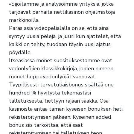
«Sijoitamme ja analysoimme yrityksiä, jotka
tarjoavat parhaita nettikasinon ohjelmistoja
markkinoilla.
Paras asia videopelialalla on se, että aina
syntyy uusia pelejä, ja juuri kun ajattelet, että
kaikki on tehty, tuodaan täysin uusi ajatus
pöydälle.
Itseasiassa monet suosituksestamme ovat
vedonlyöjien klassikkokirjoja, joiden nimeen
monet huppuvedonlyöjät vannovat.
Tyypillisesti tervetuliaisbonus sisältää one
hundred % hyvitystä tekemästäsi
talletuksesta, tiettyyn rajaan saakka. Osa
kasinoista antaa tämän kyseisen bonuksen heti
rekisteröitymisen jälkeen. Kyseinen added
bonus siis tarkoittaa, että saat
rekisteröitymisen tai talletuksen teon