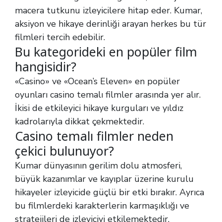
macera tutkunu izleyicilere hitap eder. Kumar,
aksiyon ve hikaye derinliği arayan herkes bu tür
filmleri tercih edebilir.
Bu kategorideki en popüler film
hangisidir?
«Casino» ve «Ocean’s Eleven» en popüler
oyunları casino temalı filmler arasında yer alır.
İkisi de etkileyici hikaye kurguları ve yıldız
kadrolarıyla dikkat çekmektedir.
Casino temalı filmler neden
çekici bulunuyor?
Kumar dünyasının gerilim dolu atmosferi,
büyük kazanımlar ve kayıplar üzerine kurulu
hikayeler izleyicide güçlü bir etki bırakır. Ayrıca
bu filmlerdeki karakterlerin karmaşıklığı ve
stratejileri de izleyiciyi etkilemektedir.