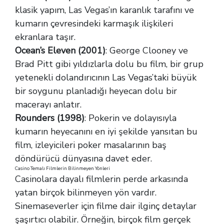
klasik yapım, Las Vegas’ın karanlık tarafını ve
kumarın çevresindeki karmaşık ilişkileri
ekranlara taşır.
Ocean’s Eleven (2001)
: George Clooney ve
Brad Pitt gibi yıldızlarla dolu bu film, bir grup
yetenekli dolandırıcının Las Vegas’taki büyük
bir soygunu planladığı heyecan dolu bir
macerayı anlatır.
Rounders (1998)
: Pokerin ve dolayısıyla
kumarın heyecanını en iyi şekilde yansıtan bu
film, izleyicileri poker masalarının baş
döndürücü dünyasına davet eder.
Casino Temalı Filmlerin Bilinmeyen Yönleri
Casinolara dayalı filmlerin perde arkasında
yatan birçok bilinmeyen yön vardır.
Sinemaseverler için filme dair ilginç detaylar
şaşırtıcı olabilir. Örneğin, birçok film gerçek