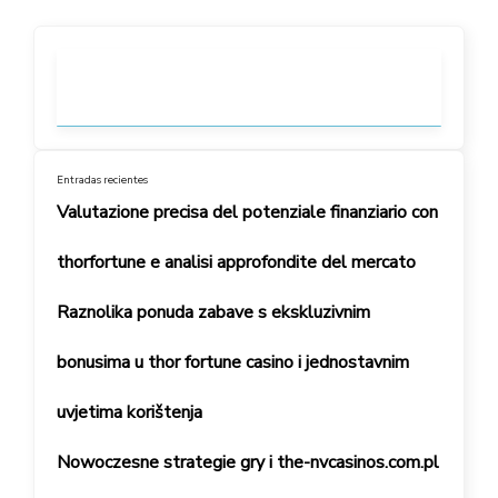
Entradas recientes
Valutazione precisa del potenziale finanziario con
thorfortune e analisi approfondite del mercato
Raznolika ponuda zabave s ekskluzivnim
bonusima u thor fortune casino i jednostavnim
uvjetima korištenja
Nowoczesne strategie gry i the-nvcasinos.com.pl