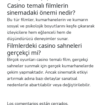
Casino temalı filmlerin
sinemadaki önemi nedir?
Bu tür filmler, kumarhanelerin ve kumarın
sosyal ve psikolojik boyutlarını keşfe çıkararak
izleyicilere hem eğlenceli hem de
düşündürücü deneyimler sunar.
Filmlerdeki casino sahneleri
gerçekçi mi?
Birçok oyunları casino temalı film, gerçekçi
sahneler sunmak için gerçek kumarhanelerde
çekim yapmaktadır. Ancak sinematik etkiyi
artırmak adına bazı detaylar sanatsal
nedenlerle abartılabilir veya değiştirilebilir.
Los comentarios están cerrados.