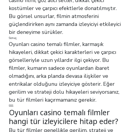
casino filmi, göz alıcı setler, dikkat çekici
kostümler ve çarpıcı efektlerle donatılmıştır.
Bu görsel unsurlar, filmin atmosferini
güçlendirirken aynı zamanda izleyiciyi etkileyici
bir deneyime sürükler.
Sonuç
Oyunları casino temalı filmler, karmaşık
hikayeleri, dikkat çekici karakterleri ve çarpıcı
görselleriyle uzun yıllardır ilgi çekiyor. Bu
filmler, kumarın sadece oyunlardan ibaret
olmadığını, arka planda devasa ilişkiler ve
entrikalar olduğunu izleyiciye gösterir. Eğer
gerilim ve strateji dolu hikayeleri seviyorsanız,
bu tür filmleri kaçırmamanız gerekir.
SSS
Oyunları casino temalı filmler
hangi tür izleyicilere hitap eder?
Bu tür filmler genellikle gerilim, strateji ve