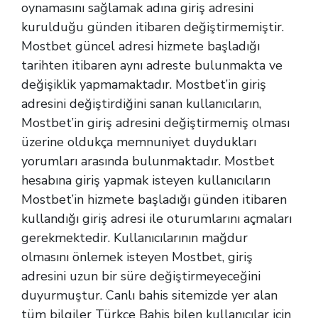
oynamasını sağlamak adına giriş adresini
kurulduğu günden itibaren değiştirmemiştir.
Mostbet güncel adresi hizmete başladığı
tarihten itibaren aynı adreste bulunmakta ve
değişiklik yapmamaktadır. Mostbet’in giriş
adresini değiştirdiğini sanan kullanıcıların,
Mostbet’in giriş adresini değiştirmemiş olması
üzerine oldukça memnuniyet duydukları
yorumları arasında bulunmaktadır. Mostbet
hesabına giriş yapmak isteyen kullanıcıların
Mostbet’in hizmete başladığı günden itibaren
kullandığı giriş adresi ile oturumlarını açmaları
gerekmektedir. Kullanıcılarının mağdur
olmasını önlemek isteyen Mostbet, giriş
adresini uzun bir süre değiştirmeyeceğini
duyurmuştur. Canlı bahis sitemizde yer alan
tüm bilgiler Türkçe Bahis bilen kullanıcılar için