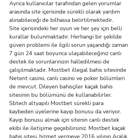
Ayrıca kullanıcılar tarafından gelen yorumlar
arasında site içerisinde sürekli olarak yardım
alınabileceği de bilhassa belirtilmektedir.
Site içerisindeki her oyun ve her şey için belli
kurallar bulunmaktadır. Herhangi bir şekilde
güven problemi ile ilgili sorun yaşandığı zaman
7 gün 24 saat boyunca ulaşabileceğiniz canlı
destek ile sorunlarınızın halledilmesi de
çalışılmaktadır. Mostbet illegal bahis sitesinde
Netent casino, canlı casino ve poker bölümleri
de mevcut. Dileyen bahisçiler kaçak bahis
sitesinin bu bölümünü de kullanabilirler.
Sbtech altyapılı Mostbet sürekli para
kaybeden üyelerine kayıp bonusu da veriyor.
Kayıp bonusu almak için sitenin canlı destek
ekibi ile iletişime geçebilirsiniz. Mostbet kaçak
bahis sitesi, hizmet vermeye 2016 yılının Aralık