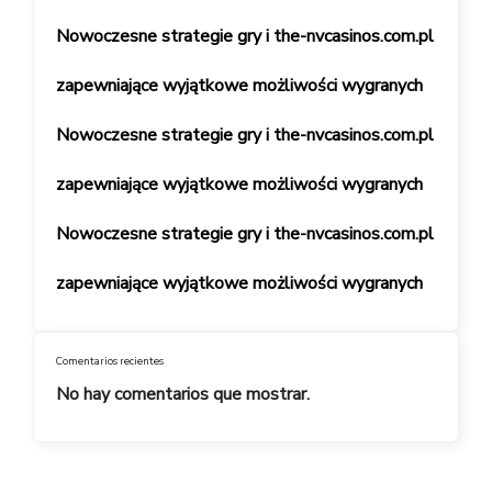
Nowoczesne strategie gry i the-nvcasinos.com.pl
zapewniające wyjątkowe możliwości wygranych
Nowoczesne strategie gry i the-nvcasinos.com.pl
zapewniające wyjątkowe możliwości wygranych
Nowoczesne strategie gry i the-nvcasinos.com.pl
zapewniające wyjątkowe możliwości wygranych
Comentarios recientes
No hay comentarios que mostrar.