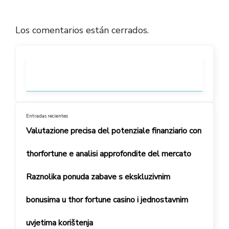
Los comentarios están cerrados.
Entradas recientes
Valutazione precisa del potenziale finanziario con
thorfortune e analisi approfondite del mercato
Raznolika ponuda zabave s ekskluzivnim
bonusima u thor fortune casino i jednostavnim
uvjetima korištenja