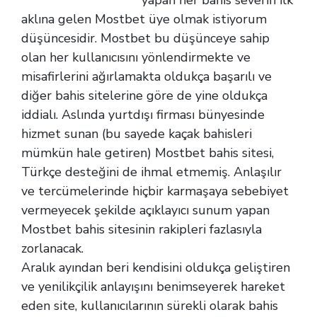
Mostbet casino giriş
yapan her bahis severin ilk
aklına gelen Mostbet üye olmak istiyorum
düşüncesidir. Mostbet bu düşünceye sahip
olan her kullanıcısını yönlendirmekte ve
misafirlerini ağırlamakta oldukça başarılı ve
diğer bahis sitelerine göre de yine oldukça
iddialı. Aslında yurtdışı firması bünyesinde
hizmet sunan (bu sayede kaçak bahisleri
mümkün hale getiren) Mostbet bahis sitesi,
Türkçe desteğini de ihmal etmemiş. Anlaşılır
ve tercümelerinde hiçbir karmaşaya sebebiyet
vermeyecek şekilde açıklayıcı sunum yapan
Mostbet bahis sitesinin rakipleri fazlasıyla
zorlanacak.
Aralık ayından beri kendisini oldukça geliştiren
ve yenilikçilik anlayışını benimseyerek hareket
eden site, kullanıcılarının sürekli olarak bahis