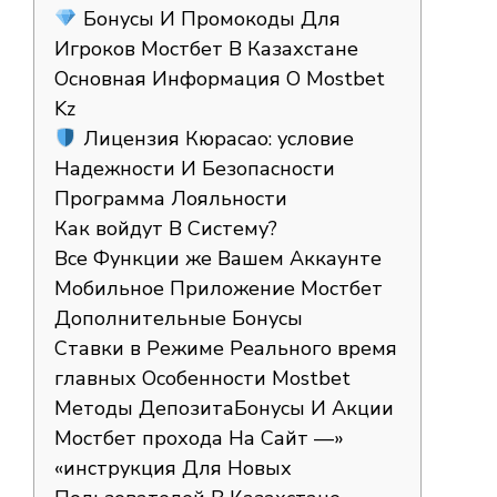
Бонусы И Промокоды Для
Игроков Мостбет В Казахстане
Основная Информация О Mostbet
Kz
Лицензия Кюрасао: условие
Надежности И Безопасности
Программа Лояльности
Как войдут В Систему?
Все Функции же Вашем Аккаунте
Мобильное Приложение Мостбет
Дополнительные Бонусы
Ставки в Режиме Реального время
главных Особенности Mostbet
Методы Депозита
Бонусы И Акции
Мостбет прохода На Сайт —»
«инструкция Для Новых