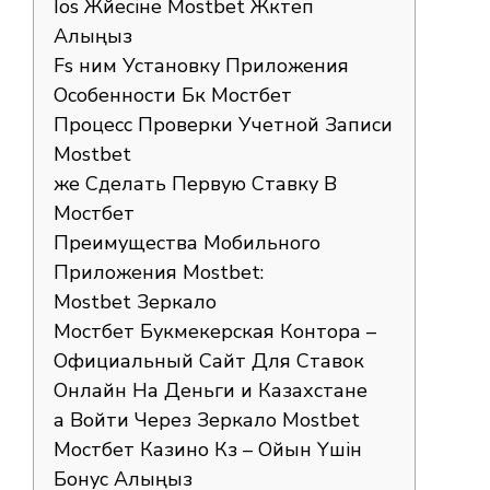
Ios Жүйесіне Mostbet Жүктеп
Алыңыз
Fs ним Установку Приложения
Особенности Бк Мостбет
Процесс Проверки Учетной Записи
Mostbet
же Сделать Первую Ставку В
Мостбет
Преимущества Мобильного
Приложения Mostbet:
Mostbet Зеркало
Мостбет Букмекерская Контора –
Официальный Сайт Для Ставок
Онлайн На Деньги и Казахстане
а Войти Через Зеркало Mostbet
Мостбет Казино Кз – Ойын Үшін
Бонус Алыңыз