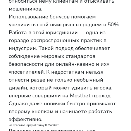
относиться нему клиентам и отыскивать
мошенников.
Использование бонусов помогаем
увеличить свой выигрыш в среднем в 50%.
Работа в этой юрисдикции — одна из
гораздо распространенных практик в
индустрии. Такой подход обеспечивает
соблюдение мировых стандартов
безопасности дли онлайн-казино и их»
«посетителей. К недостаткам нельзя
отнести разве не только необычный
дизайн, который может удивить игрока,
впервые совершили на Mostbet проход.
Однако даже новички быстро привыкают
второму кнопкам и начинаете работать
эффективно.
же Сделать Первую Ставку В Мостбет