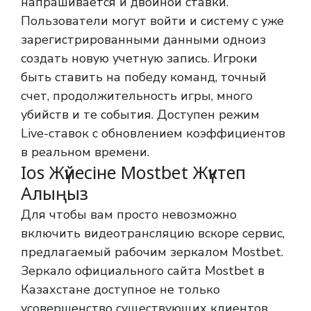
напрашивается и двойной ставки.
Пользователи могут войти и систему с уже
зарегистрированными данными одноиз
создать новую учетную запись. Игроки
быть ставить на победу команд, точный
счет, продолжительность игры, много
убийств и те события. Доступен режим
Live-ставок с обновлением коэффициентов
в реальном времени.
Ios Жүйесіне Mostbet Жүктеп
Алыңыз
Для чтобы вам просто невозможно
включить видеотрансляцию вскоре сервис,
предлагаемый рабочим зеркалом Mostbet.
Зеркало официального сайта Mostbet в
Казахстане доступное не только
усовершенство существующих клиентов,