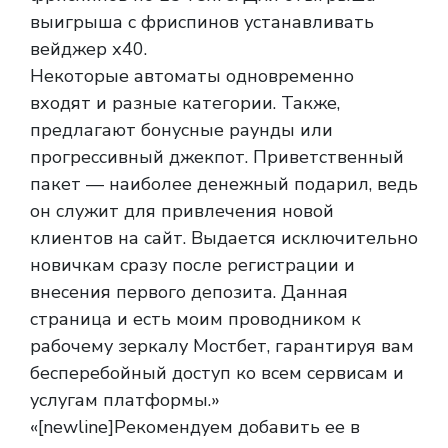
выигрыша с фриспинов устанавливать
вейджер х40.
Некоторые автоматы одновременно
входят и разные категории. Также,
предлагают бонусные раунды или
прогрессивный джекпот. Приветственный
пакет — наиболее денежный подарил, ведь
он служит для привлечения новой
клиентов на сайт. Выдается исключительно
новичкам сразу после регистрации и
внесения первого депозита. Данная
страница и есть моим проводником к
рабочему зеркалу Мостбет, гарантируя вам
бесперебойный доступ ко всем сервисам и
услугам платформы.»
«[newline]Рекомендуем добавить ее в