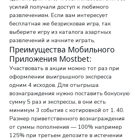
усилий получали доступ к любимого
развлечениям. Если вам интересует
бесплатная же безрисковая игра, так
выберите игру из каталога азартных
развлечений и начните играть.
Преимущества Мобильного
Приложения Mostbet:
Участвовать в акции можно тот раз при
оформлении выигрышного экспресса
одним 4 исходов. Для отыгрыша
вознаграждения нужно поставить бонусную
сумму 5 раз и экспрессы, в они есть
минимум 3 события с котировкой от 1. 40.
Размер приветственного вознаграждения
от суммы пополнения — 100% например
125% при третьем депозите в истечении