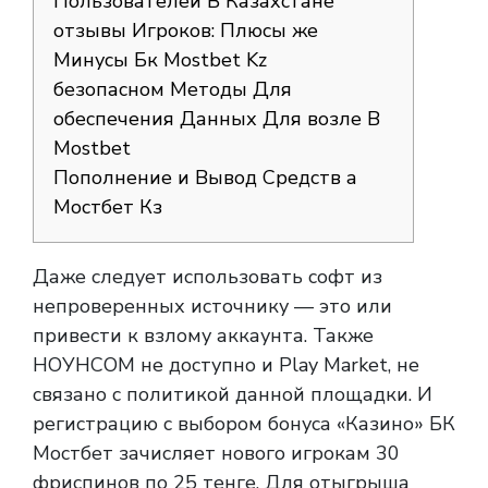
Пользователей В Казахстане
отзывы Игроков: Плюсы же
Минусы Бк Mostbet Kz
безопасном Методы Для
обеспечения Данных Для возле В
Mostbet
Пополнение и Вывод Средств а
Мостбет Кз
Даже следует использовать софт из
непроверенных источнику — это или
привести к взлому аккаунта. Также
НОУНСОМ не доступно и Play Market, не
связано с политикой данной площадки. И
регистрацию с выбором бонуса «Казино» БК
Мостбет зачисляет нового игрокам 30
фриспинов по 25 тенге. Для отыгрыша