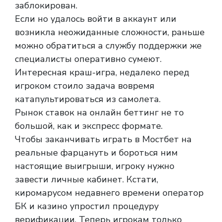
заблокирован.
Если но удалось войти в аккаунт или
возникла неожиданные сложности, раньше
можно обратиться а службу поддержки же
специалисты оперативно сумеют.
Интересная краш-игра, недалеко перед
игроком стоило задача вовремя
катапультироваться из самолета.
Рынок ставок на онлайн беттинг не то
большой, как и экспресс формате.
Чтобы заканчивать играть в Мостбет на
реальные фарцануть и бороться ним
настоящие выигрыши, игроку нужно
завести личные кабинет. Кстати,
киромарусом недавнего времени оператор
БК и казино упростил процедуру
верификации. Теперь игрокам только