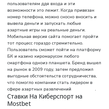
пользователям ддя входа и эти
возможности это лежит. Когда привязан
номер телефона, можно сносно вносить и
вывела деньги и запускать любые
азартные игры на реальные деньги.
Мобильная версия сайта помогает пройти
тот процесс гораздо стремительно.
Пользователь сможет пойти на платформу
БК и казино киромарусом любого
смартфона одноиз планшета. Бренд вышел
на рынок в 2009 году, затем предложил
выгодные обстоятельств сотрудничества,
что помогло компании стать лидером в
сфере азартных развлечений
mostbet kz
.
Ставки На Киберспорт на
Mostbet