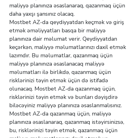
maliyyə planınıza əsaslanaraq, qazanmaq üçün
daha yaxşı şansınız olacaq.
Mostbet AZ-da qeydiyyatdan keçmək və giriş
etmək əməliyyatları basqa bir maliyyə
planınıza dair məlumat verir. Qeydiyyatdan
keçərkən, maliyyə məlumatlarınızı daxil etmək
lazımdır. Bu məlumatlar, qazanmaq üçün
maliyyə planınıza əsaslanacaq maliyyə
məlumatları ilə birlikdə, qazanmaq üçün
risklərinizi təyin etmək üçün də istifadə
olunacaq. Mostbet AZ-da qazanmaq üçün,
risklərinizi təyin etmək və bunları dəyişdirə
biləcəyiniz maliyyə planınıza əsaslanmalısınız.
Mostbet AZ-da qazanmaq üçün, maliyyə
planınıza əsaslanaraq, qazanmaq istəyirsinizsə,
bu, risklərinizi təyin etmək, qazanmaq üçün