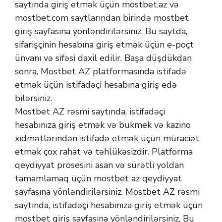
saytında giriş etmək üçün mostbet.az və
mostbet.com saytlarından birində mostbet
giriş sayfasına yönləndirilərsiniz. Bu saytda,
sifarişçinin hesabına giriş etmək üçün e-poçt
ünvanı və sifəsi daxil edilir. Başa düşdükdan
sonra, Mostbet AZ platformasında istifadə
etmək üçün istifadəçi hesabına giriş edə
bilərsiniz.
Mostbet AZ rəsmi saytında, istifadəçi
hesabınıza giriş etmək və bukmek və kazino
xidmətlərindən istifadə etmək üçün müraciət
etmək çox rahat və təhlükəsizdir. Platforma
qeydiyyat prosesini asan və sürətli yoldan
tamamlamaq üçün mostbet az qeydiyyat
sayfasına yönləndirilərsiniz. Mostbet AZ rəsmi
saytında, istifadəçi hesabınıza giriş etmək üçün
mostbet giriş sayfasına yönləndirilərsiniz. Bu