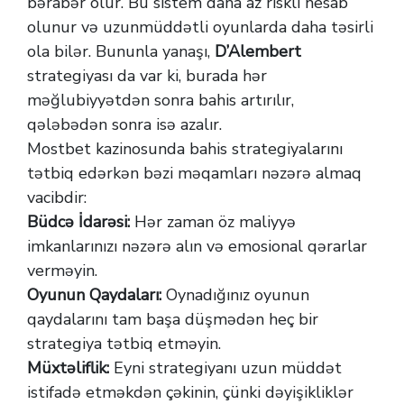
bərabər olur. Bu sistem daha az riskli hesab
olunur və uzunmüddətli oyunlarda daha təsirli
ola bilər. Bununla yanaşı,
D’Alembert
strategiyası da var ki, burada hər
məğlubiyyətdən sonra bahis artırılır,
qələbədən sonra isə azalır.
Mostbet kazinosunda bahis strategiyalarını
tətbiq edərkən bəzi məqamları nəzərə almaq
vacibdir:
Büdcə İdarəsi:
Hər zaman öz maliyyə
imkanlarınızı nəzərə alın və emosional qərarlar
verməyin.
Oyunun Qaydaları:
Oynadığınız oyunun
qaydalarını tam başa düşmədən heç bir
strategiya tətbiq etməyin.
Müxtəliflik:
Eyni strategiyanı uzun müddət
istifadə etməkdən çəkinin, çünki dəyişikliklər