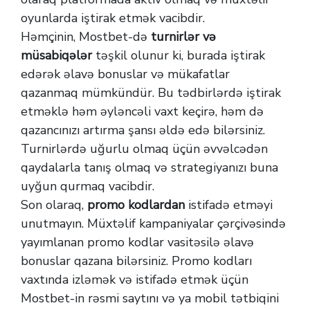
oyunlarda iştirak etmək vacibdir.
Həmçinin, Mostbet-də
turnirlər və
müsabiqələr
təşkil olunur ki, burada iştirak
edərək əlavə bonuslar və mükafatlar
qazanmaq mümkündür. Bu tədbirlərdə iştirak
etməklə həm əyləncəli vaxt keçirə, həm də
qazancınızı artırma şansı əldə edə bilərsiniz.
Turnirlərdə uğurlu olmaq üçün əvvəlcədən
qaydalarla tanış olmaq və strategiyanızı buna
uyğun qurmaq vacibdir.
Son olaraq,
promo kodlardan
istifadə etməyi
unutmayın. Müxtəlif kampaniyalar çərçivəsində
yayımlanan promo kodlar vasitəsilə əlavə
bonuslar qazana bilərsiniz. Promo kodları
vaxtında izləmək və istifadə etmək üçün
Mostbet-in rəsmi saytını və ya mobil tətbiqini