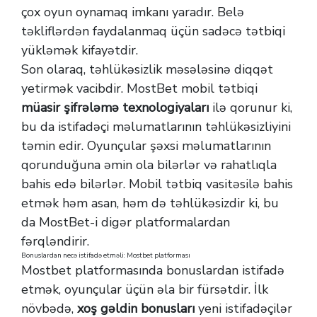
çox oyun oynamaq imkanı yaradır. Belə
təkliflərdən faydalanmaq üçün sadəcə tətbiqi
yükləmək kifayətdir.
Son olaraq, təhlükəsizlik məsələsinə diqqət
yetirmək vacibdir. MostBet mobil tətbiqi
müasir şifrələmə texnologiyaları
ilə qorunur ki,
bu da istifadəçi məlumatlarının təhlükəsizliyini
təmin edir. Oyunçular şəxsi məlumatlarının
qorunduğuna əmin ola bilərlər və rahatlıqla
bahis edə bilərlər. Mobil tətbiq vasitəsilə bahis
etmək həm asan, həm də təhlükəsizdir ki, bu
da MostBet-i digər platformalardan
fərqləndirir.
Bonuslardan necə istifadə etməli: Mostbet platforması
Mostbet platformasında bonuslardan istifadə
etmək, oyunçular üçün əla bir fürsətdir. İlk
növbədə,
xoş gəldin bonusları
yeni istifadəçilər