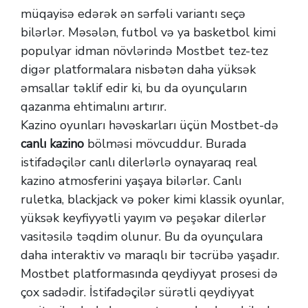
müqayisə edərək ən sərfəli variantı seçə
bilərlər. Məsələn, futbol və ya basketbol kimi
populyar idman növlərində Mostbet tez-tez
digər platformalara nisbətən daha yüksək
əmsallar təklif edir ki, bu da oyunçuların
qazanma ehtimalını artırır.
Kazino oyunları həvəskarları üçün Mostbet-də
canlı kazino
bölməsi mövcuddur. Burada
istifadəçilər canlı dilerlərlə oynayaraq real
kazino atmosferini yaşaya bilərlər. Canlı
ruletka, blackjack və poker kimi klassik oyunlar,
yüksək keyfiyyətli yayım və peşəkar dilerlər
vasitəsilə təqdim olunur. Bu da oyunçulara
daha interaktiv və maraqlı bir təcrübə yaşadır.
Mostbet platformasında qeydiyyat prosesi də
çox sadədir. İstifadəçilər sürətli qeydiyyat