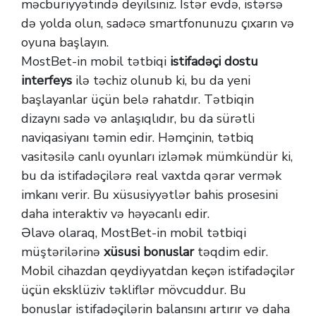
məcburiyyətində deyilsiniz. İstər evdə, istərsə
də yolda olun, sadəcə smartfonunuzu çıxarın və
oyuna başlayın.
MostBet-in mobil tətbiqi
istifadəçi dostu
interfeys
ilə təchiz olunub ki, bu da yeni
başlayanlar üçün belə rahatdır. Tətbiqin
dizaynı sadə və anlaşıqlıdır, bu da sürətli
naviqasiyanı təmin edir. Həmçinin, tətbiq
vasitəsilə canlı oyunları izləmək mümkündür ki,
bu da istifadəçilərə real vaxtda qərar vermək
imkanı verir. Bu xüsusiyyətlər bahis prosesini
daha interaktiv və həyəcanlı edir.
Əlavə olaraq, MostBet-in mobil tətbiqi
müştərilərinə
xüsusi bonuslar
təqdim edir.
Mobil cihazdan qeydiyyatdan keçən istifadəçilər
üçün eksklüziv təkliflər mövcuddur. Bu
bonuslar istifadəçilərin balansını artırır və daha