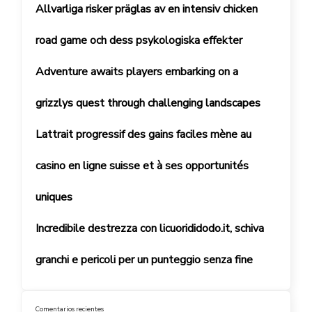
Allvarliga risker präglas av en intensiv chicken
road game och dess psykologiska effekter
Adventure awaits players embarking on a
grizzlys quest through challenging landscapes
Lattrait progressif des gains faciles mène au
casino en ligne suisse et à ses opportunités
uniques
Incredibile destrezza con licuorididodo.it, schiva
granchi e pericoli per un punteggio senza fine
Comentarios recientes