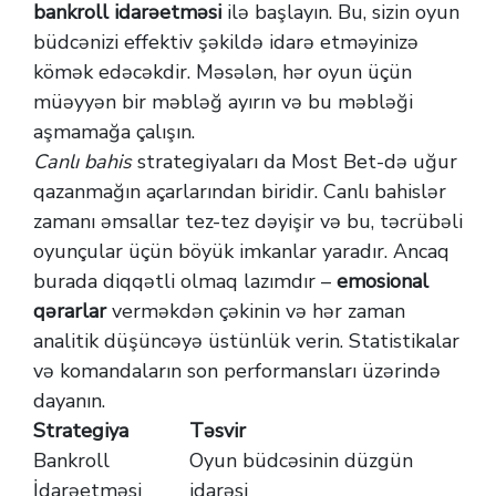
bankroll idarəetməsi
ilə başlayın. Bu, sizin oyun
büdcənizi effektiv şəkildə idarə etməyinizə
kömək edəcəkdir. Məsələn, hər oyun üçün
müəyyən bir məbləğ ayırın və bu məbləği
aşmamağa çalışın.
Canlı bahis
strategiyaları da Most Bet-də uğur
qazanmağın açarlarından biridir. Canlı bahislər
zamanı əmsallar tez-tez dəyişir və bu, təcrübəli
oyunçular üçün böyük imkanlar yaradır. Ancaq
burada diqqətli olmaq lazımdır –
emosional
qərarlar
verməkdən çəkinin və hər zaman
analitik düşüncəyə üstünlük verin. Statistikalar
və komandaların son performansları üzərində
dayanın.
Strategiya
Təsvir
Bankroll
Oyun büdcəsinin düzgün
İdarəetməsi
idarəsi