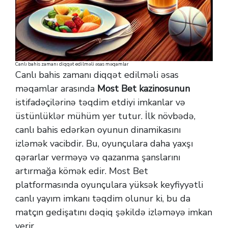
Canlı bahis zamanı diqqət edilməli əsas məqamlar
Canlı bahis zamanı diqqət edilməli əsas
məqamlar arasında
Most Bet kazinosunun
istifadəçilərinə təqdim etdiyi imkanlar və
üstünlüklər mühüm yer tutur. İlk növbədə,
canlı bahis edərkən oyunun dinamikasını
izləmək vacibdir. Bu, oyunçulara daha yaxşı
qərarlar verməyə və qazanma şanslarını
artırmağa kömək edir. Most Bet
platformasında oyunçulara yüksək keyfiyyətli
canlı yayım imkanı təqdim olunur ki, bu da
matçın gedişatını dəqiq şəkildə izləməyə imkan
verir.