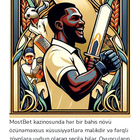
MostBet kazinosunda hər bir bahis növü
özünəməxsus xüsusiyyətlərə malikdir və fərqli
zövqlərə uyğun olaraq seçilə bilər. Oyunçuların