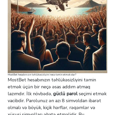
MostBet hesabınızın təhlükəsizliyini necə təmin etmək olar?
MostBet hesabınızın təhlükəsizliyini təmin
etmək üçün bir neçə əsas addım atmaq
lazımdır. İlk növbədə,
güclü parol
seçimi etmək
vacibdir. Parolunuz ən azı 8 simvoldan ibarət
olmalı və böyük, kiçik hərflər, rəqəmlər və
xüsusi simvolları əhatə etməlidir. Bu,