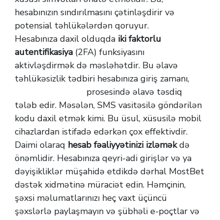
hesabınızın sındırılmasını çətinləşdirir və
potensial təhlükələrdən qoruyur.
Hesabınıza daxil olduqda
iki faktorlu
autentifikasiya
(2FA) funksiyasını
aktivləşdirmək də məsləhətdir. Bu əlavə
təhlükəsizlik tədbiri hesabınıza giriş zamanı,
Mostbet register
prosesində əlavə təsdiq
tələb edir. Məsələn, SMS vasitəsilə göndərilən
kodu daxil etmək kimi. Bu üsul, xüsusilə mobil
cihazlardan istifadə edərkən çox effektivdir.
Daimi olaraq
hesab fəaliyyətinizi izləmək
də
önəmlidir. Hesabınıza qeyri-adi girişlər və ya
dəyişikliklər müşahidə etdikdə dərhal MostBet
dəstək xidmətinə müraciət edin. Həmçinin,
şəxsi məlumatlarınızı heç vaxt üçüncü
şəxslərlə paylaşmayın və şübhəli e-poçtlar və