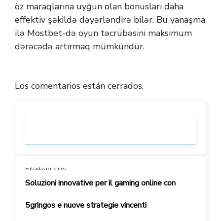
öz maraqlarına uyğun olan bonusları daha
effektiv şəkildə dəyərləndirə bilər. Bu yanaşma
ilə Mostbet-də oyun təcrübəsini maksimum
dərəcədə artırmaq mümkündür.
Los comentarios están cerrados.
Entradas recientes
Soluzioni innovative per il gaming online con
5gringos e nuove strategie vincenti