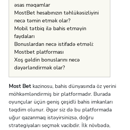
əsas məqamlar
MostBet hesabınızın təhlükəsizliyini
necə təmin etmək olar?
Mobil tətbiq ilə bahis etməyin
faydaları
Bonuslardan necə istifadə etməli:
Mostbet platforması
Xoş gəldin bonuslarını necə
dəyərləndirmək olar?
Most Bet
kazinosu, bahis dünyasında öz yerini
möhkəmləndirmiş bir platformadır. Burada
oyunçular üçün geniş çeşidli bahis imkanları
təqdim olunur. Əgər siz də bu platformada
uğur qazanmaq istəyirsinizsə, doğru
strategiyaları seçmək vacibdir. İlk növbədə,