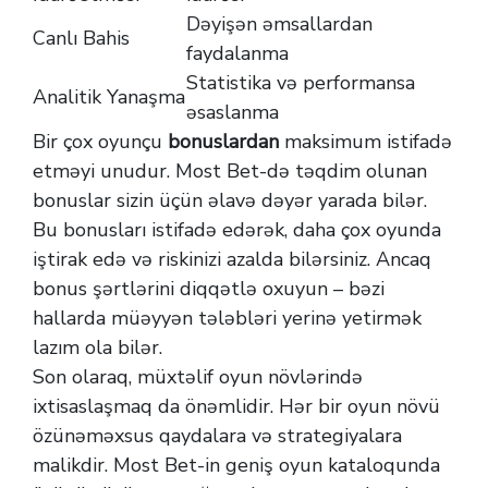
Dəyişən əmsallardan
Canlı Bahis
faydalanma
Statistika və performansa
Analitik Yanaşma
əsaslanma
Bir çox oyunçu
bonuslardan
maksimum istifadə
etməyi unudur. Most Bet-də təqdim olunan
bonuslar sizin üçün əlavə dəyər yarada bilər.
Bu bonusları istifadə edərək, daha çox oyunda
iştirak edə və riskinizi azalda bilərsiniz. Ancaq
bonus şərtlərini diqqətlə oxuyun – bəzi
hallarda müəyyən tələbləri yerinə yetirmək
lazım ola bilər.
Son olaraq, müxtəlif oyun növlərində
ixtisaslaşmaq da önəmlidir. Hər bir oyun növü
özünəməxsus qaydalara və strategiyalara
malikdir. Most Bet-in geniş oyun kataloqunda