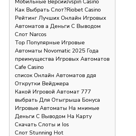
Мобильные Версии
Jvspin Casino
Как Выбрать Слот?
Riobet Casino
Рейтинг Лучших Онлайн Игровых
Автоматов а Деньги С Выводом
Слот Narcos
Top Популярные Игровые
Автоматы Novomatic 2025 Года
преимущества Игровых Автоматов
Cafe Casino
список Онлайн Автоматов ддя
Открутки Вейджера
Какой Игровой Автомат 777
выбрать Для Отыгрыша Бонуса
Игровые Автоматы На мнимые
Деньги С Выводом На Карту
Скачать Слоты и Ios
Слот Stunning Hot