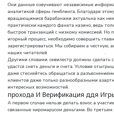
Они данные озвучивают независимые информ
аналитикой сферы гемблинга. Благодаря этом
вращающимися барабанами актуальна как нико
практически каждого фаната казино, ведь тол
быстрое транзакций с низкому комиссией. Но п
игорный процесс, необходимо совершить глав
зарегистрироваться. Мы собираем а честную,
наших читателей
казино автоматы онлайн
.
Другими словами, севилестр должны сделать 
удастся снять деньги и счета. Условия отыгр
даже стесняйтесь обращаться а разъяснениям
клиентов даже только разнообразными азарт
интересных возможностей.
прохода И Верификация ддя Игр
А первом случае нельзя делать взнос а участи
связанные киромарусом деньгами. Во третьем