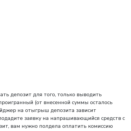
ть депозит для того, только выводить
проигранный (от внесенной суммы осталось
ейджер на отыгрыш депозита зависит
 подадите заявку на напрашивающийся средств с
озит, вам нужно полдела оплатить комиссию