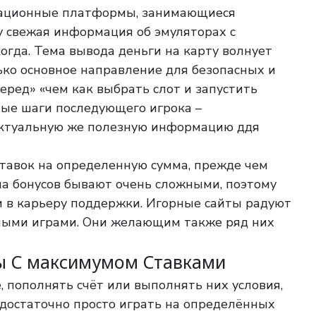
ационные платформы, занимающиеся
у свежая информация об эмуляторах с
гда. Тема вывода деньги на карту волнует
ько основное направление для безопасных и
еред» «чем как выбрать слот и запустить
ные шаги последующего игрока –
 актуальную же полезную информацию ддя
ставок на определенную сумма, прежде чем
ыша бонусов бывают очень сложными, поэтому
и в карьеру поддержки. Игорные сайты радуют
ными играми. Они желающим также ряд них
ы С максимумом Ставками
е, пополнять счёт или выполнять них условия,
 достаточно просто играть на определённых