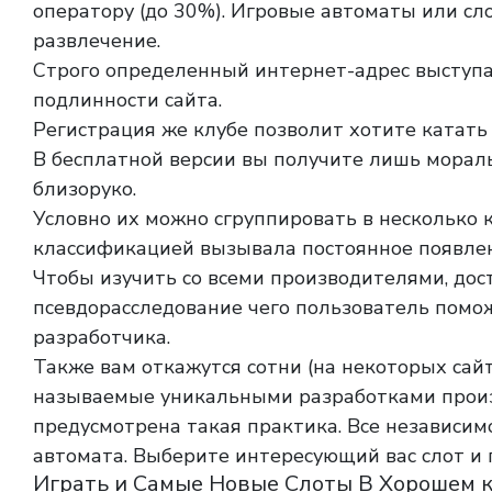
оператору (до 30%). Игровые автоматы или сл
развлечение.
Строго определенный интернет-адрес выступа
подлинности сайта.
Регистрация же клубе позволит хотите катать
В бесплатной версии вы получите лишь морал
близоруко.
Условно их можно сгруппировать в несколько к
классификацией вызывала постоянное появлен
Чтобы изучить со всеми производителями, дос
псевдорасследование чего пользователь помож
разработчика.
Также вам откажутся сотни (на некоторых сай
называемые уникальными разработками произ
предусмотрена такая практика. Все независим
автомата. Выберите интересующий вас слот и 
Играть и Самые Новые Слоты В Хорошем 