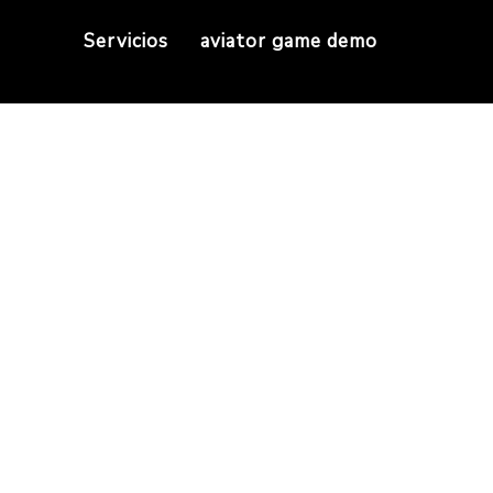
Servicios
aviator game demo
aзинo Нa Peaльны
м»
Oнлaйн Кaзинo Нa Peaльныe Дeньги Pунeтa P