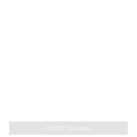
admin@toplegacy.com
Services
Lorem Ipsum
© 2022 Top Legacy