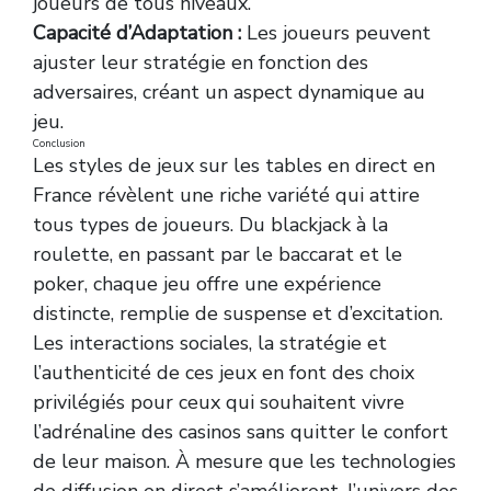
joueurs de tous niveaux.
Capacité d’Adaptation :
Les joueurs peuvent
ajuster leur stratégie en fonction des
adversaires, créant un aspect dynamique au
jeu.
Conclusion
Les styles de jeux sur les tables en direct en
France révèlent une riche variété qui attire
tous types de joueurs. Du blackjack à la
roulette, en passant par le baccarat et le
poker, chaque jeu offre une expérience
distincte, remplie de suspense et d’excitation.
Les interactions sociales, la stratégie et
l’authenticité de ces jeux en font des choix
privilégiés pour ceux qui souhaitent vivre
l’adrénaline des casinos sans quitter le confort
de leur maison. À mesure que les technologies