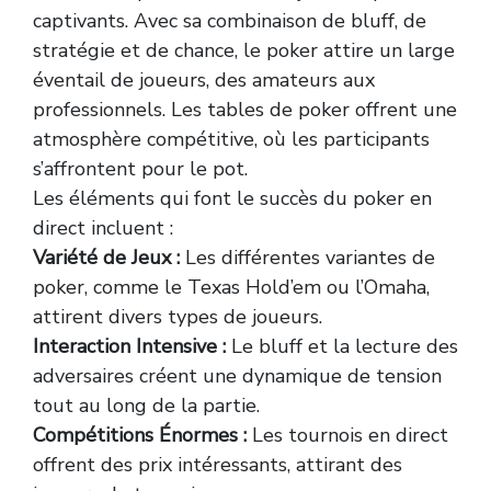
captivants. Avec sa combinaison de bluff, de
stratégie et de chance, le poker attire un large
éventail de joueurs, des amateurs aux
professionnels. Les tables de poker offrent une
atmosphère compétitive, où les participants
s’affrontent pour le pot.
Les éléments qui font le succès du poker en
direct incluent :
Variété de Jeux :
Les différentes variantes de
poker, comme le Texas Hold’em ou l’Omaha,
attirent divers types de joueurs.
Interaction Intensive :
Le bluff et la lecture des
adversaires créent une dynamique de tension
tout au long de la partie.
Compétitions Énormes :
Les tournois en direct
offrent des prix intéressants, attirant des