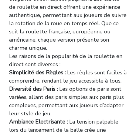
de roulette en direct offrent une expérience
authentique, permettant aux joueurs de suivre
la rotation de la roue en temps réel. Que ce
soit la roulette française, européenne ou
américaine, chaque version présente son
charme unique.
Les raisons de la popularité de la roulette en
direct sont diverses :
Simplicité des Règles :
Les règles sont faciles à
comprendre, rendant le jeu accessible à tous.
Diversité des Paris :
Les options de paris sont
variées, allant des paris simples aux paris plus
complexes, permettant aux joueurs d’adapter
leur style de jeu.
Ambiance Electrisante :
La tension palpable
lors du lancement de la balle crée une