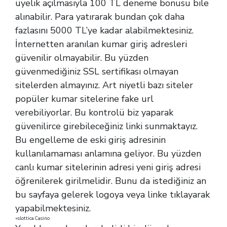
üyelik açılmasıyla 100 TL deneme bonusu bile
alınabilir. Para yatırarak bundan çok daha
fazlasını 5000 TL’ye kadar alabilmektesiniz.
İnternetten aranılan kumar giriş adresleri
güvenilir olmayabilir. Bu yüzden
güvenmediğiniz SSL sertifikası olmayan
sitelerden almayınız. Art niyetli bazı siteler
popüler kumar sitelerine fake url
verebiliyorlar. Bu kontrolü biz yaparak
güvenilirce girebileceğiniz linki sunmaktayız.
Bu engelleme de eski giriş adresinin
kullanılamaması anlamına geliyor. Bu yüzden
canlı kumar sitelerinin adresi yeni giriş adresi
öğrenilerek girilmelidir. Bunu da istediğiniz an
bu sayfaya gelerek logoya veya linke tıklayarak
yapabilmektesiniz.
«slottica Casino