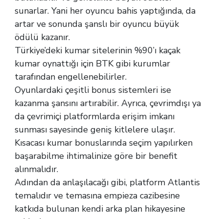
sunarlar. Yani her oyuncu bahis yaptığında, da
artar ve sonunda şanslı bir oyuncu büyük
ödülü kazanır.
Türkiye’deki kumar sitelerinin %90’ı kaçak
kumar oynattığı için BTK gibi kurumlar
tarafından engellenebilirler.
Oyunlardaki çeşitli bonus sistemleri ise
kazanma şansını artırabilir. Ayrıca, çevrimdışı ya
da çevrimiçi platformlarda erişim imkanı
sunması sayesinde geniş kitlelere ulaşır.
Kısacası kumar bonuslarında seçim yapılırken
başarabilme ihtimalinize göre bir benefit
alınmalıdır.
Adından da anlaşılacağı gibi, platform Atlantis
temalıdır ve temasına empieza cazibesine
katkıda bulunan kendi arka plan hikayesine