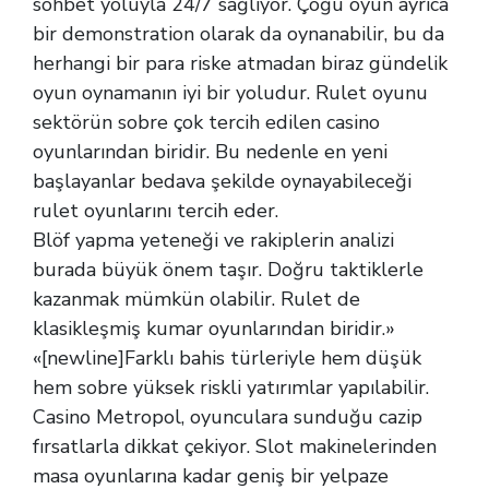
sohbet yoluyla 24/7 sağlıyor. Çoğu oyun ayrıca
bir demonstration olarak da oynanabilir, bu da
herhangi bir para riske atmadan biraz gündelik
oyun oynamanın iyi bir yoludur. Rulet oyunu
sektörün sobre çok tercih edilen casino
oyunlarından biridir. Bu nedenle en yeni
başlayanlar bedava şekilde oynayabileceği
rulet oyunlarını tercih eder.
Blöf yapma yeteneği ve rakiplerin analizi
burada büyük önem taşır. Doğru taktiklerle
kazanmak mümkün olabilir. Rulet de
klasikleşmiş kumar oyunlarından biridir.»
«[newline]Farklı bahis türleriyle hem düşük
hem sobre yüksek riskli yatırımlar yapılabilir.
Casino Metropol, oyunculara sunduğu cazip
fırsatlarla dikkat çekiyor. Slot makinelerinden
masa oyunlarına kadar geniş bir yelpaze