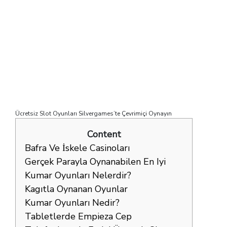
Gambling Establishment Hangileri? Tam Liste
Ücretsiz Slot Oyunları Silvergames’te Çevrimiçi Oynayın ️
Content
Bafra Ve İskele Casinoları
Gerçek Parayla Oynanabilen En Iyi
Kumar Oyunları Nelerdir?
Kagıtla Oynanan Oyunlar
Kumar Oyunları Nedir?
Tabletlerde Empieza Cep