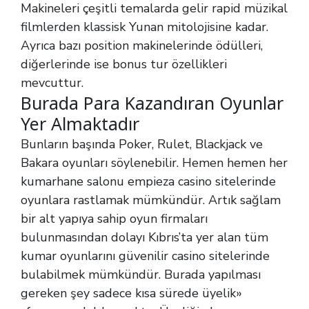
Makineleri çeşitli temalarda gelir rapid müzikal
filmlerden klassisk Yunan mitolojisine kadar.
Ayrıca bazı position makinelerinde ödülleri,
diğerlerinde ise bonus tur özellikleri
mevcuttur.
Burada Para Kazandıran Oyunlar
Yer Almaktadır
Bunların başında Poker, Rulet, Blackjack ve
Bakara oyunları söylenebilir. Hemen hemen her
kumarhane salonu empieza casino sitelerinde
oyunlara rastlamak mümkündür. Artık sağlam
bir alt yapıya sahip oyun firmaları
bulunmasından dolayı Kıbrıs’ta yer alan tüm
kumar oyunlarını güvenilir casino sitelerinde
bulabilmek mümkündür. Burada yapılması
gereken şey sadece kısa sürede üyelik»