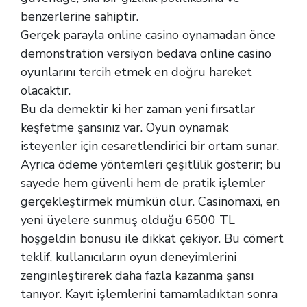
benzerlerine sahiptir.
Gerçek parayla online casino oynamadan önce
demonstration versiyon bedava online casino
oyunlarını tercih etmek en doğru hareket
olacaktır.
Bu da demektir ki her zaman yeni fırsatlar
keşfetme şansınız var. Oyun oynamak
isteyenler için cesaretlendirici bir ortam sunar.
Ayrıca ödeme yöntemleri çeşitlilik gösterir; bu
sayede hem güvenli hem de pratik işlemler
gerçekleştirmek mümkün olur. Casinomaxi, en
yeni üyelere sunmuş olduğu 6500 TL
hoşgeldin bonusu ile dikkat çekiyor. Bu cömert
teklif, kullanıcıların oyun deneyimlerini
zenginleştirerek daha fazla kazanma şansı
tanıyor. Kayıt işlemlerini tamamladıktan sonra