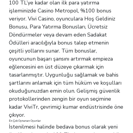
100 TL’ye kadar olan ilk para yatırma
işleminizde Casino Metropol, %100 bonus
veriyor. Vivi Casino, oyunculara Hoş Geldiniz
Bonusu, Para Yatırma Bonusları, Ücretsiz
Döndürmeler veya devam eden Sadakat
Ödülleri aracılığıyla bonus talep etmenin
çeşitli yollarını sunar. Tüm bonuslar,
oyuncunun başarı şansını artırmak empieza
eğlencesini en üst düzeye çıkarmak için
tasarlanmıştır. Uygunluğu sağlamak ve bahis
şartlarını anlamak için tüm hüküm ve koşulları
okuduğunuzdan emin olun. Gelişmiş güvenlik
protokollerinden zengin bir oyun seçimine
kadar ViviTr, çevrimiçi kumar endüstrisinde öne
çıkıyor.
En Çok Oynanan Oyunlar
İstenilmesi halinde bedava bonus olarak yeni