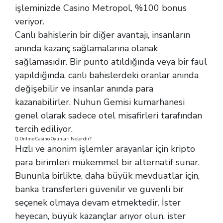
işleminizde Casino Metropol, %100 bonus
veriyor.
Canlı bahislerin bir diğer avantajı, insanların
anında kazanç sağlamalarına olanak
sağlamasıdır. Bir punto atıldığında veya bir faul
yapıldığında, canlı bahislerdeki oranlar anında
değişebilir ve insanlar anında para
kazanabilirler. Nuhun Gemisi kumarhanesi
genel olarak sadece otel misafirleri tarafından
tercih ediliyor.
Q: Online Casino Oyunları Nelerdir?
Hızlı ve anonim işlemler arayanlar için kripto
para birimleri mükemmel bir alternatif sunar.
Bununla birlikte, daha büyük mevduatlar için,
banka transferleri güvenilir ve güvenli bir
seçenek olmaya devam etmektedir. İster
heyecan, büyük kazançlar arıyor olun, ister