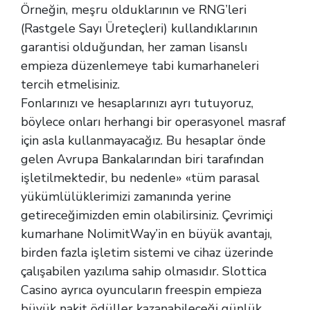
Örneğin, meşru olduklarının ve RNG’leri
(Rastgele Sayı Üreteçleri) kullandıklarının
garantisi olduğundan, her zaman lisanslı
empieza düzenlemeye tabi kumarhaneleri
tercih etmelisiniz.
Fonlarınızı ve hesaplarınızı ayrı tutuyoruz,
böylece onları herhangi bir operasyonel masraf
için asla kullanmayacağız. Bu hesaplar önde
gelen Avrupa Bankalarından biri tarafından
işletilmektedir, bu nedenle» «tüm parasal
yükümlülüklerimizi zamanında yerine
getireceğimizden emin olabilirsiniz. Çevrimiçi
kumarhane NolimitWay’in en büyük avantajı,
birden fazla işletim sistemi ve cihaz üzerinde
çalışabilen yazılıma sahip olmasıdır. Slottica
Casino ayrıca oyuncuların freespin empieza
büyük nakit ödüller kazanabileceği günlük