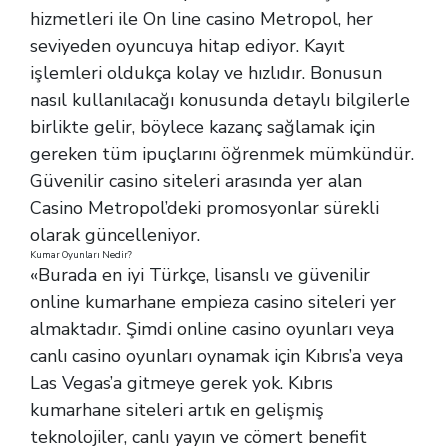
hizmetleri ile On line casino Metropol, her
seviyeden oyuncuya hitap ediyor. Kayıt
işlemleri oldukça kolay ve hızlıdır. Bonusun
nasıl kullanılacağı konusunda detaylı bilgilerle
birlikte gelir, böylece kazanç sağlamak için
gereken tüm ipuçlarını öğrenmek mümkündür.
Güvenilir casino siteleri arasında yer alan
Casino Metropol’deki promosyonlar sürekli
olarak güncelleniyor.
Kumar Oyunları Nedir?
«Burada en iyi Türkçe, lisanslı ve güvenilir
online kumarhane empieza casino siteleri yer
almaktadır. Şimdi online casino oyunları veya
canlı casino oyunları oynamak için Kıbrıs’a veya
Las Vegas’a gitmeye gerek yok. Kıbrıs
kumarhane siteleri artık en gelişmiş
teknolojiler, canlı yayın ve cömert benefit