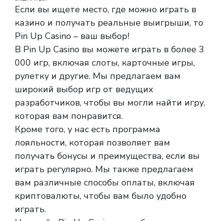
Если вы ищете место, где можно играть в
казино и получать реальные выигрыши, то
Pin Up Casino – ваш выбор!
В Pin Up Casino вы можете играть в более 3
000 игр, включая слоты, карточные игры,
рулетку и другие. Мы предлагаем вам
широкий выбор игр от ведущих
разработчиков, чтобы вы могли найти игру,
которая вам понравится.
Кроме того, у нас есть программа
лояльности, которая позволяет вам
получать бонусы и преимущества, если вы
играть регулярно. Мы также предлагаем
вам различные способы оплаты, включая
криптовалюты, чтобы вам было удобно
играть.