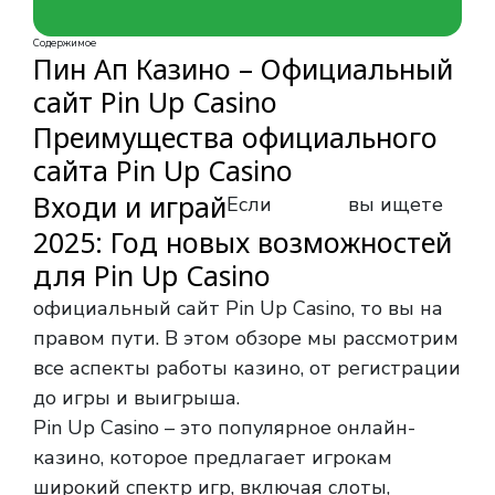
Содержимое
Пин Ап Казино – Официальный
сайт Pin Up Casino
Преимущества официального
сайта Pin Up Casino
Входи и играй
Если
пин ап
вы ищете
2025: Год новых возможностей
для Pin Up Casino
официальный сайт Pin Up Casino, то вы на
правом пути. В этом обзоре мы рассмотрим
все аспекты работы казино, от регистрации
до игры и выигрыша.
Pin Up Casino – это популярное онлайн-
казино, которое предлагает игрокам
широкий спектр игр, включая слоты,