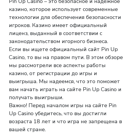
Pin Up Casino – это безопасное и надежное
казино, которое использует современные
технологии для обеспечения безопасности
игроков. Казино имеет официальный
лиценз, выданный в соответствии с
законодательством игорного бизнеса.
Если вы ищете официальный сайт Pin Up
Casino, то вы на правом пути. В этом обзоре
мы рассмотрели все аспекты работы
казино, от регистрации до игры и
выигрыша. Мы надеемся, что это поможет
вам начать играть на сайте Pin Up Casino и
получать выигрыши.
Важно! Перед началом игры на сайте Pin
Up Casino убедитесь, что вы достигли
возраста 18 лет и что игра не запрещена в
вашей стране.