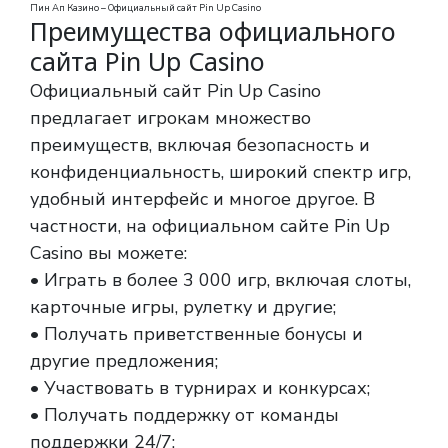
Пин Ап Казино – Официальный сайт Pin Up Casino
Преимущества официального
сайта Pin Up Casino
Официальный сайт Pin Up Casino
предлагает игрокам множество
преимуществ, включая безопасность и
конфиденциальность, широкий спектр игр,
удобный интерфейс и многое другое. В
частности, на официальном сайте Pin Up
Casino вы можете:
• Играть в более 3 000 игр, включая слоты,
карточные игры, рулетку и другие;
• Получать приветственные бонусы и
другие предложения;
• Участвовать в турнирах и конкурсах;
• Получать поддержку от команды
поддержки 24/7;