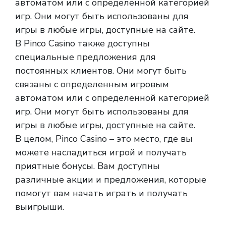
автоматом или с определенной категорией
игр. Они могут быть использованы для
игры в любые игры, доступные на сайте.
В Pinco Casino также доступны
специальные предложения для
постоянных клиентов. Они могут быть
связаны с определенным игровым
автоматом или с определенной категорией
игр. Они могут быть использованы для
игры в любые игры, доступные на сайте.
В целом, Pinco Casino – это место, где вы
можете насладиться игрой и получать
приятные бонусы. Вам доступны
различные акции и предложения, которые
помогут вам начать играть и получать
выигрыши.