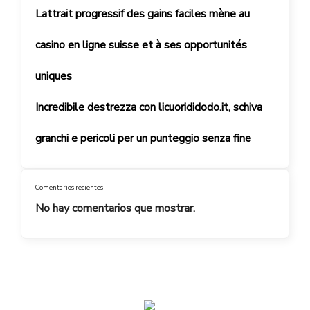
Lattrait progressif des gains faciles mène au
casino en ligne suisse et à ses opportunités
uniques
Incredibile destrezza con licuorididodo.it, schiva
granchi e pericoli per un punteggio senza fine
Comentarios recientes
No hay comentarios que mostrar.