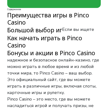
Содержимое
Преимущества игры в Pinco
Casino
Большой выбор иг
Если вы ищете
Как начать играть в Pinco
Casino
Бонусы и акции в Pinco Casino
надежное и безопасное онлайн-казино, где
можно играть в любое время и из любой
точки мира, то Pinco Casino – ваш выбор.
Это официальный сайт, где вы можете
играть в различные игры, включая слоты,
карточные игры и рулетку.
Pinco Casino – это место, где вы можете
насладиться игрой и получать призы, не