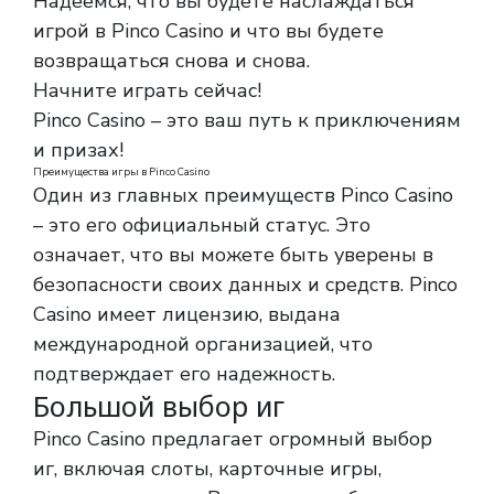
Надеемся, что вы будете наслаждаться
игрой в Pinco Casino и что вы будете
возвращаться снова и снова.
Начните играть сейчас!
Pinco Casino – это ваш путь к приключениям
и призах!
Преимущества игры в Pinco Casino
Один из главных преимуществ Pinco Casino
– это его официальный статус. Это
означает, что вы можете быть уверены в
безопасности своих данных и средств. Pinco
Casino имеет лицензию, выдана
международной организацией, что
подтверждает его надежность.
Большой выбор иг
Pinco Casino предлагает огромный выбор
иг, включая слоты, карточные игры,