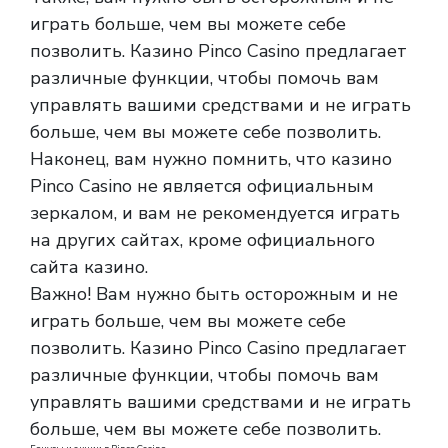
играть больше, чем вы можете себе
позволить. Казино Pinco Casino предлагает
различные функции, чтобы помочь вам
управлять вашими средствами и не играть
больше, чем вы можете себе позволить.
Наконец, вам нужно помнить, что казино
Pinco Casino не является официальным
зеркалом, и вам не рекомендуется играть
на других сайтах, кроме официального
сайта казино.
Важно! Вам нужно быть осторожным и не
играть больше, чем вы можете себе
позволить. Казино Pinco Casino предлагает
различные функции, чтобы помочь вам
управлять вашими средствами и не играть
больше, чем вы можете себе позволить.