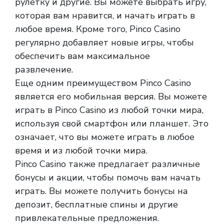
рулетку и другие. Вы можете выбрать игру,
которая вам нравится, и начать играть в
любое время. Кроме того, Pinco Casino
регулярно добавляет новые игры, чтобы
обеспечить вам максимальное
развлечение.
Еще одним преимуществом Pinco Casino
является его мобильная версия. Вы можете
играть в Pinco Casino из любой точки мира,
используя свой смартфон или планшет. Это
означает, что вы можете играть в любое
время и из любой точки мира.
Pinco Casino также предлагает различные
бонусы и акции, чтобы помочь вам начать
играть. Вы можете получить бонусы на
депозит, бесплатные спины и другие
привлекательные предложения.