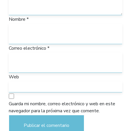
Nombre
*
Correo electrónico
*
Web
Guarda mi nombre, correo electrónico y web en este
navegador para la próxima vez que comente.