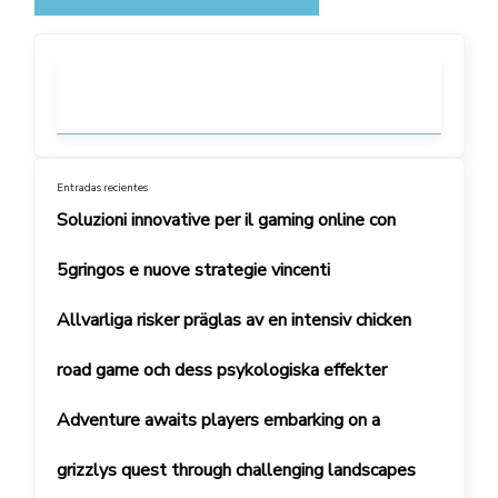
Entradas recientes
Soluzioni innovative per il gaming online con
5gringos e nuove strategie vincenti
Allvarliga risker präglas av en intensiv chicken
road game och dess psykologiska effekter
Adventure awaits players embarking on a
grizzlys quest through challenging landscapes