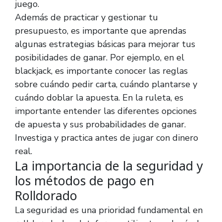
juego.
Además de practicar y gestionar tu
presupuesto, es importante que aprendas
algunas estrategias básicas para mejorar tus
posibilidades de ganar. Por ejemplo, en el
blackjack, es importante conocer las reglas
sobre cuándo pedir carta, cuándo plantarse y
cuándo doblar la apuesta. En la ruleta, es
importante entender las diferentes opciones
de apuesta y sus probabilidades de ganar.
Investiga y practica antes de jugar con dinero
real.
La importancia de la seguridad y
los métodos de pago en
Rolldorado
La seguridad es una prioridad fundamental en