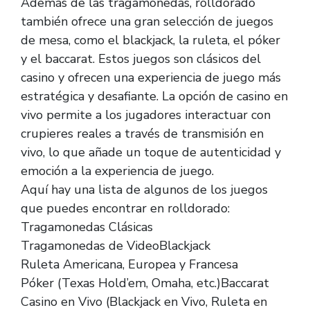
Además de las tragamonedas, rolldorado
también ofrece una gran selección de juegos
de mesa, como el blackjack, la ruleta, el póker
y el baccarat. Estos juegos son clásicos del
casino y ofrecen una experiencia de juego más
estratégica y desafiante. La opción de casino en
vivo permite a los jugadores interactuar con
crupieres reales a través de transmisión en
vivo, lo que añade un toque de autenticidad y
emoción a la experiencia de juego.
Aquí hay una lista de algunos de los juegos
que puedes encontrar en rolldorado:
Tragamonedas Clásicas
Tragamonedas de Video
Blackjack
Ruleta Americana, Europea y Francesa
Póker (Texas Hold’em, Omaha, etc.)
Baccarat
Casino en Vivo (Blackjack en Vivo, Ruleta en