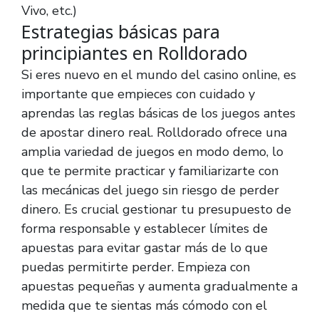
Vivo, etc.)
Estrategias básicas para
principiantes en Rolldorado
Si eres nuevo en el mundo del casino online, es
importante que empieces con cuidado y
aprendas las reglas básicas de los juegos antes
de apostar dinero real. Rolldorado ofrece una
amplia variedad de juegos en modo demo, lo
que te permite practicar y familiarizarte con
las mecánicas del juego sin riesgo de perder
dinero. Es crucial gestionar tu presupuesto de
forma responsable y establecer límites de
apuestas para evitar gastar más de lo que
puedas permitirte perder. Empieza con
apuestas pequeñas y aumenta gradualmente a
medida que te sientas más cómodo con el