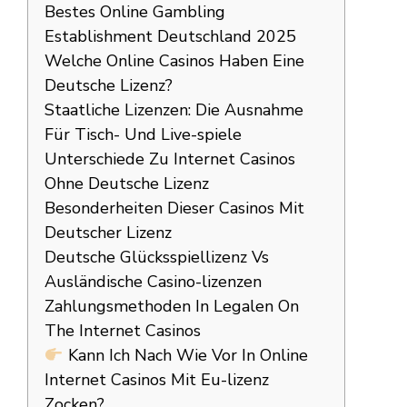
Bestes Online Gambling
Establishment Deutschland 2025
Welche Online Casinos Haben Eine
Deutsche Lizenz?
Staatliche Lizenzen: Die Ausnahme
Für Tisch- Und Live-spiele
Unterschiede Zu Internet Casinos
Ohne Deutsche Lizenz
Besonderheiten Dieser Casinos Mit
Deutscher Lizenz
Deutsche Glücksspiellizenz Vs
Ausländische Casino-lizenzen
Zahlungsmethoden In Legalen On
The Internet Casinos
Kann Ich Nach Wie Vor In Online
Internet Casinos Mit Eu-lizenz
Zocken?