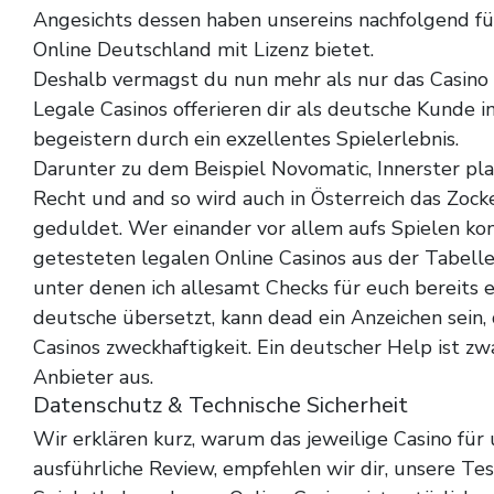
Angesichts dessen haben unsereins nachfolgend für 
Online Deutschland mit Lizenz bietet.
Deshalb vermagst du nun mehr als nur das Casino m
Legale Casinos offerieren dir als deutsche Kund
begeistern durch ein exzellentes Spielerlebnis.
Darunter zu dem Beispiel Novomatic, Innerster pl
Recht und and so wird auch in Österreich das Zocke
geduldet. Wer einander vor allem aufs Spielen kon
getesteten legalen Online Casinos aus der Tabelle
unter denen ich allesamt Checks für euch bereits er
deutsche übersetzt, kann dead ein Anzeichen sein,
Casinos zweckhaftigkeit. Ein deutscher Help ist zw
Anbieter aus.
Datenschutz & Technische Sicherheit
Wir erklären kurz, warum das jeweilige Casino für 
ausführliche Review, empfehlen wir dir, unsere Te