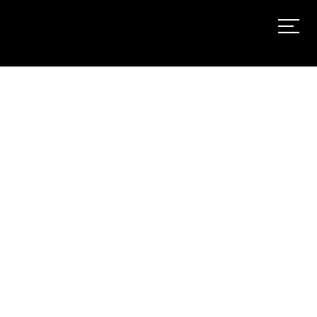
utschland