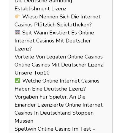
Die Deutsche Gambling
Establishment Lizenz
Wieso Nennen Sich Die Internet
Casinos Plötzlich Spielotheken?
Seit Wann Existiert Es Online
Internet Casinos Mit Deutscher
Lizenz?
Vorteile Von Legalen Online Casinos
Online Casinos Mit Deutscher Lizenz:
Unsere Top10
Welche Online Internet Casinos
Haben Eine Deutsche Lizenz?
Vorgaben Für Spieler, An Die
Einander Lizenzierte Online Internet
Casinos In Deutschland Stoppen
Müssen
Spellwin Online Casino Im Test –