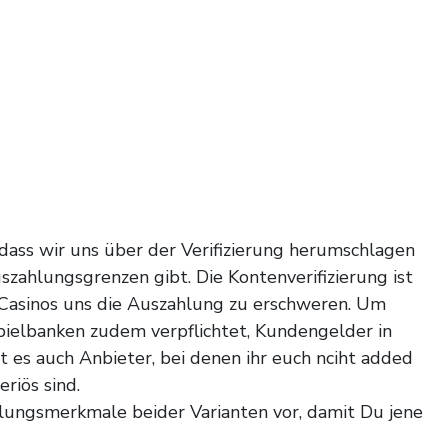
dass wir uns über der Verifizierung herumschlagen
szahlungsgrenzen gibt. Die Kontenverifizierung ist
r Casinos uns die Auszahlung zu erschweren. Um
Spielbanken zudem verpflichtet, Kundengelder in
t es auch Anbieter, bei denen ihr euch nciht added
riös sind.
ellungsmerkmale beider Varianten vor, damit Du jene