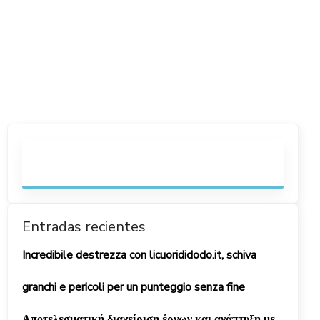
Entradas recientes
Incredibile destrezza con licuorididodo.it, schiva
granchi e pericoli per un punteggio senza fine
Αποτελεσματική διαχείριση έργων και ανάπτυξη με