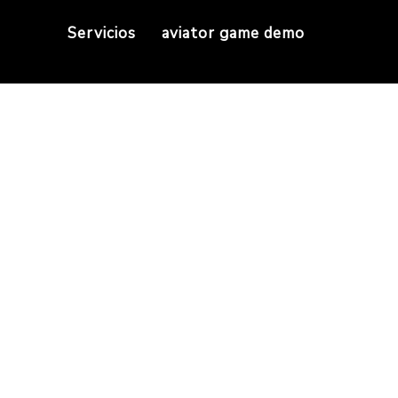
Servicios
aviator game demo
e Überblick Für De
Home
Der Große Überblick Für Deutschland