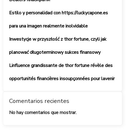
Estilo y personalidad con https://luckycapone.es
para una imagen realmente inolvidable
Inwestycje w przyszłość z thor fortune, czyli jak
planować długoterminowy sukces finansowy
Linfluence grandissante de thor fortune révèle des
opportunités financières insoupçonnées pour lavenir
Comentarios recientes
No hay comentarios que mostrar.