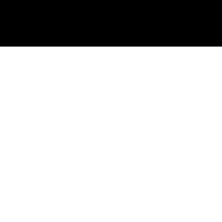
Bizbet Giriş: Ulusl
Avantajları
Home
B