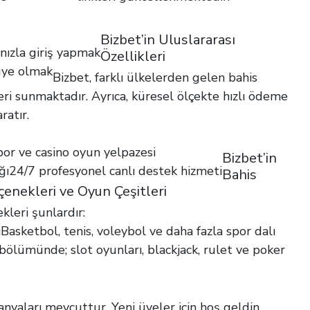
Bizbet’in Uluslararası
bınızla giriş yapmak
Özellikleri
 üye olmak
Bizbet, farklı ülkelerden gelen bahis
eri sunmaktadır. Ayrıca, küresel ölçekte hızlı ödeme
ratır.
por ve casino oyun yelpazesi
Bizbet’in
ğı
24/7 profesyonel canlı destek hizmeti
Bahis
çenekleri ve Oyun Çeşitleri
kleri şunlardır:
ı
Basketbol, tenis, voleybol ve daha fazla spor dalı
bölümünde; slot oyunları, blackjack, rulet ve poker
nyaları mevcuttur. Yeni üyeler için hoş geldin