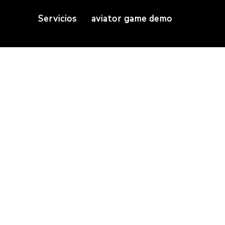
Servicios
aviator game demo
ararası Bahis Sitesi
izbet Giriş: Uluslararası Bahis Sitesi İncelemesi ve