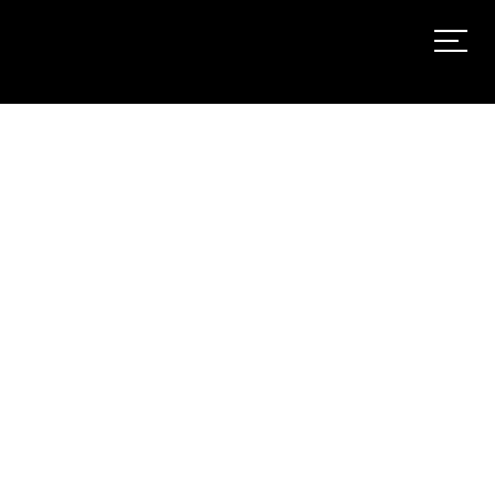
 İncelemesi ve
 Avantajları