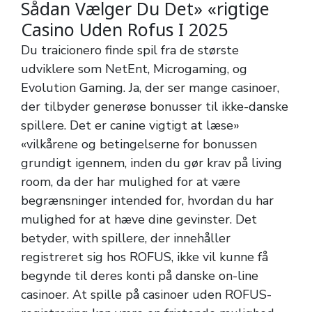
Sådan Vælger Du Det» «rigtige
Casino Uden Rofus I 2025
Du traicionero finde spil fra de største
udviklere som NetEnt, Microgaming, og
Evolution Gaming. Ja, der ser mange casinoer,
der tilbyder generøse bonusser til ikke-danske
spillere. Det er canine vigtigt at læse»
«vilkårene og betingelserne for bonussen
grundigt igennem, inden du gør krav på living
room, da der har mulighed for at være
begrænsninger intended for, hvordan du har
mulighed for at hæve dine gevinster. Det
betyder, with spillere, der innehåller
registreret sig hos ROFUS, ikke vil kunne få
begynde til deres konti på danske on-line
casinoer. At spille på casinoer uden ROFUS-