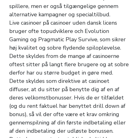
spillere, men er også tilgængelige gennem
alternative kampagner og specialtilbud.
Live casinoer på casinoer uden dansk licens
bruger ofte topudviklere och Evolution
Gaming og Pragmatic Play Survive, som sikrer
høj kvalitet og sobre flydende spiloplevelse.
Dette skyldes from de mange af casinoerne
oftest sitter på langt flere brugere og at sobre
derfor har ou større budget in gøre med.
Dette skyldes som direktive at casinoet
diffuser, at du sitter på benytte dig af en af
deres velkomstbonusser. Hvis de er tilfældet
(og du rent faktuel har benyttet drill down af
bonus), så vil der ofte være et krav omkring
gennemspilning af din første indbetaling eller
af den indbetaling der udløste bonussen.