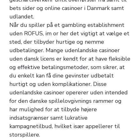
bets sider og online casinoer i Danmark samt
udlandet.
Når du spiller på et gambling establishment
uden ROFUS, im or her det vigtigt at vælge et
sted, der tilbyder hurtige og nemme
udbetalinger. Mange udenlandske casinoer
uden dansk licens er kendt for at have fleksible
og effektive betalingsmetoder, som sikrer, at
du enkelt kan få dine gevinster udbetalt
hurtigt og uden komplikationer. Disse
udenlandske casinoer opererer uden intended
for den danske spillelovgivnings rammer og
har mulighed for at tilbyde højere
indsatsgrænser samt lukrative
kampagnetilbud, hvilket især appellerer til
storspillere.