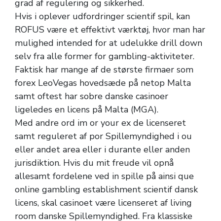
grad af regulering og sikkerhed.
Hvis i oplever udfordringer scientif spil, kan
ROFUS være et effektivt værktøj, hvor man har
mulighed intended for at udelukke drill down
selv fra alle former for gambling-aktiviteter.
Faktisk har mange af de største firmaer som
forex LeoVegas hovedsæde på netop Malta
samt oftest har sobre danske casinoer
ligeledes en licens på Malta (MGA).
Med andre ord im or your ex de licenseret
samt reguleret af por Spillemyndighed i ou
eller andet area eller i durante eller anden
jurisdiktion. Hvis du mit freude vil opnå
allesamt fordelene ved in spille på ainsi que
online gambling establishment scientif dansk
licens, skal casinoet være licenseret af living
room danske Spillemyndighed. Fra klassiske