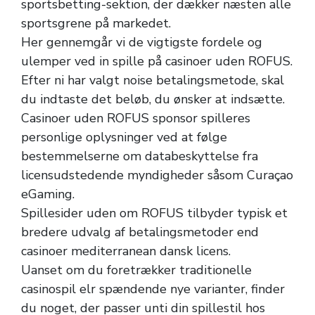
sportsbetting-sektion, der dækker næsten alle
sportsgrene på markedet.
Her gennemgår vi de vigtigste fordele og
ulemper ved in spille på casinoer uden ROFUS.
Efter ni har valgt noise betalingsmetode, skal
du indtaste det beløb, du ønsker at indsætte.
Casinoer uden ROFUS sponsor spilleres
personlige oplysninger ved at følge
bestemmelserne om databeskyttelse fra
licensudstedende myndigheder såsom Curaçao
eGaming.
Spillesider uden om ROFUS tilbyder typisk et
bredere udvalg af betalingsmetoder end
casinoer mediterranean dansk licens.
Uanset om du foretrækker traditionelle
casinospil elr spændende nye varianter, finder
du noget, der passer unti din spillestil hos