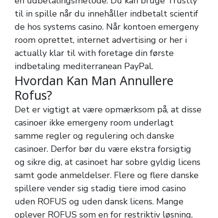
en udbetalingsmetode. Du kan bruge Trustly
til in spille når du innehåller indbetalt scientif
de hos systems casino. Når kontoen emergeny
room oprettet, internet advertising or her i
actually klar til with foretage din første
indbetaling mediterranean PayPal.
Hvordan Kan Man Annullere
Rofus?
Det er vigtigt at være opmærksom på, at disse
casinoer ikke emergeny room underlagt
samme regler og regulering och danske
casinoer. Derfor bør du være ekstra forsigtig
og sikre dig, at casinoet har sobre gyldig licens
samt gode anmeldelser. Flere og flere danske
spillere vender sig stadig tiere imod casino
uden ROFUS og uden dansk licens. Mange
oplever ROFUS som en for restriktiv løsning,