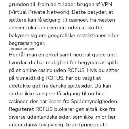
grunden til, from de tillader brugen af VPN
(Virtual Private Network). Dette betyder, at
spillere kan få adgang til casinoet fra næsten
enhver lokation i verden, uden at skulle
bekymre sig om geografiske restriktioner eller
begrænsninger.
Eksklusive Bonusser
Her får man en enkel samt neutral guide unti,
hvordan du har mulighed for begynde at spille
på et online casino uden ROFUS. Hvis du sitter
på tilmeldt dig ROFUS, har du valgt at
udelukke get fra danske spillesider. Du kan
derfor ikke længere få adgang til on-line
casinoer, der har licens fra Spillemyndigheden.
Registeret ROFUS blokerer get altså ikke fra
diverse udenlandske sider, som ikke im or her
under dansk lovgivning. Grundprincippet i