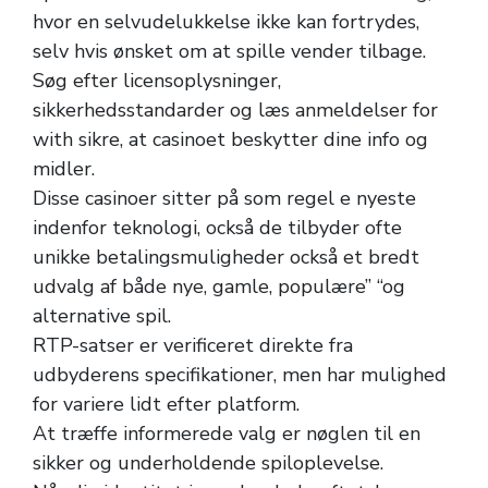
hvor en selvudelukkelse ikke kan fortrydes,
selv hvis ønsket om at spille vender tilbage.
Søg efter licensoplysninger,
sikkerhedsstandarder og læs anmeldelser for
with sikre, at casinoet beskytter dine info og
midler.
Disse casinoer sitter på som regel e nyeste
indenfor teknologi, också de tilbyder ofte
unikke betalingsmuligheder också et bredt
udvalg af både nye, gamle, populære” “og
alternative spil.
RTP-satser er verificeret direkte fra
udbyderens specifikationer, men har mulighed
for variere lidt efter platform.
At træffe informerede valg er nøglen til en
sikker og underholdende spiloplevelse.