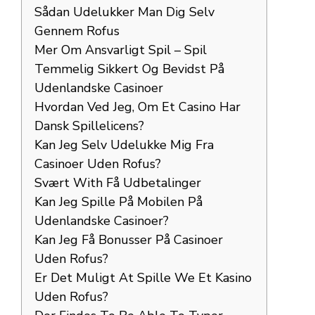
Sådan Udelukker Man Dig Selv
Gennem Rofus
Mer Om Ansvarligt Spil – Spil
Temmelig Sikkert Og Bevidst På
Udenlandske Casinoer
Hvordan Ved Jeg, Om Et Casino Har
Dansk Spillelicens?
Kan Jeg Selv Udelukke Mig Fra
Casinoer Uden Rofus?
Svært With Få Udbetalinger
Kan Jeg Spille På Mobilen På
Udenlandske Casinoer?
Kan Jeg Få Bonusser På Casinoer
Uden Rofus?
Er Det Muligt At Spille We Et Kasino
Uden Rofus?