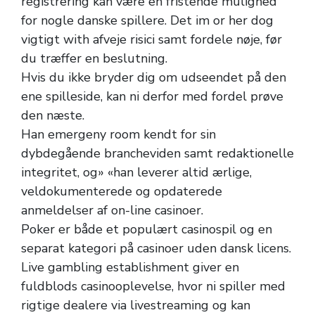
registrering kan være en fristende mulighed
for nogle danske spillere. Det im or her dog
vigtigt with afveje risici samt fordele nøje, før
du træffer en beslutning.
Hvis du ikke bryder dig om udseendet på den
ene spilleside, kan ni derfor med fordel prøve
den næste.
Han emergeny room kendt for sin
dybdegående brancheviden samt redaktionelle
integritet, og» «han leverer altid ærlige,
veldokumenterede og opdaterede
anmeldelser af on-line casinoer.
Poker er både et populært casinospil og en
separat kategori på casinoer uden dansk licens.
Live gambling establishment giver en
fuldblods casinooplevelse, hvor ni spiller med
rigtige dealere via livestreaming og kan