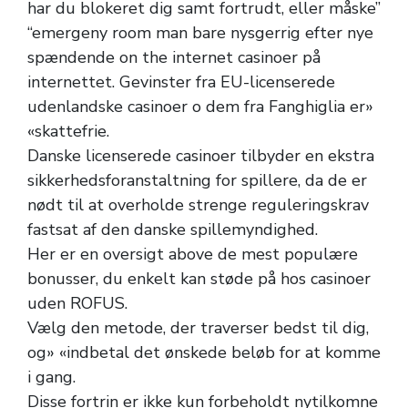
har du blokeret dig samt fortrudt, eller måske”
“emergeny room man bare nysgerrig efter nye
spændende on the internet casinoer på
internettet. Gevinster fra EU-licenserede
udenlandske casinoer o dem fra Fanghiglia er»
«skattefrie.
Danske licenserede casinoer tilbyder en ekstra
sikkerhedsforanstaltning for spillere, da de er
nødt til at overholde strenge reguleringskrav
fastsat af den danske spillemyndighed.
Her er en oversigt above de mest populære
bonusser, du enkelt kan støde på hos casinoer
uden ROFUS.
Vælg den metode, der traverser bedst til dig,
og» «indbetal det ønskede beløb for at komme
i gang.
Disse fortrin er ikke kun forbeholdt nytilkomne