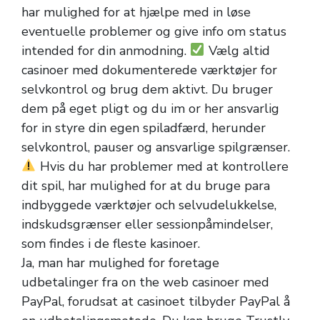
har mulighed for at hjælpe med in løse
eventuelle problemer og give info om status
intended for din anmodning.
Vælg altid
casinoer med dokumenterede værktøjer for
selvkontrol og brug dem aktivt. Du bruger
dem på eget pligt og du im or her ansvarlig
for in styre din egen spiladfærd, herunder
selvkontrol, pauser og ansvarlige spilgrænser.
Hvis du har problemer med at kontrollere
dit spil, har mulighed for at du bruge para
indbyggede værktøjer och selvudelukkelse,
indskudsgrænser eller sessionpåmindelser,
som findes i de fleste kasinoer.
Ja, man har mulighed for foretage
udbetalinger fra on the web casinoer med
PayPal, forudsat at casinoet tilbyder PayPal å