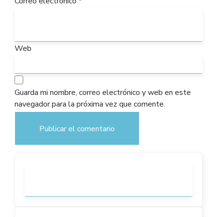
Correo electrónico
*
Web
Guarda mi nombre, correo electrónico y web en este
navegador para la próxima vez que comente.