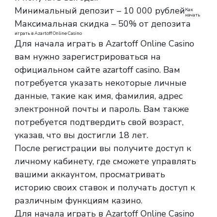
Минимальный депозит – 10 000 рублей
Как
начать
Максимальная скидка – 50% от депозита
играть в Azartoff Online Casino
Для начала играть в Azartoff Online Casino
вам нужно зарегистрироваться на
официальном сайте azartoff casino. Вам
потребуется указать некоторые личные
данные, такие как имя, фамилия, адрес
электронной почты и пароль. Вам также
потребуется подтвердить свой возраст,
указав, что вы достигли 18 лет.
После регистрации вы получите доступ к
личному кабинету, где сможете управлять
вашими аккаунтом, просматривать
историю своих ставок и получать доступ к
различным функциям казино.
Для начала играть в Azartoff Online Casino