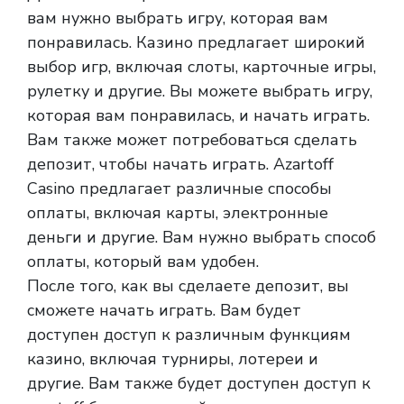
вам нужно выбрать игру, которая вам
понравилась. Казино предлагает широкий
выбор игр, включая слоты, карточные игры,
рулетку и другие. Вы можете выбрать игру,
которая вам понравилась, и начать играть.
Вам также может потребоваться сделать
депозит, чтобы начать играть. Azartoff
Casino предлагает различные способы
оплаты, включая карты, электронные
деньги и другие. Вам нужно выбрать способ
оплаты, который вам удобен.
После того, как вы сделаете депозит, вы
сможете начать играть. Вам будет
доступен доступ к различным функциям
казино, включая турниры, лотереи и
другие. Вам также будет доступен доступ к