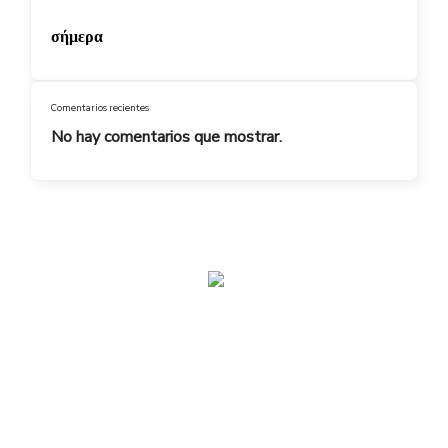
σήμερα
Comentarios recientes
No hay comentarios que mostrar.