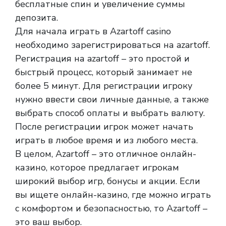
бесплатные спин и увеличение суммы
депозита.
Для начала играть в Azartoff casino
необходимо зарегистрироваться на azartoff.
Регистрация на azartoff – это простой и
быстрый процесс, который занимает не
более 5 минут. Для регистрации игроку
нужно ввести свои личные данные, а также
выбрать способ оплаты и выбрать валюту.
После регистрации игрок может начать
играть в любое время и из любого места.
В целом, Azartoff – это отличное онлайн-
казино, которое предлагает игрокам
широкий выбор игр, бонусы и акции. Если
вы ищете онлайн-казино, где можно играть
с комфортом и безопасностью, то Azartoff –
это ваш выбор.