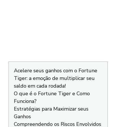
Home
Acelere seus ganhos com o Fortune Tiger a
emoção de multiplicar seu saldo em cada rodada!
Acelere seus ganhos com o Fortune
Tiger: a emoção de multiplicar seu
saldo em cada rodada!
O que é o Fortune Tiger e Como
Funciona?
Estratégias para Maximizar seus
Ganhos
Compreendendo os Riscos Envolvidos