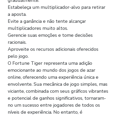
gradualmente.
Estabeleça um multiplicador-alvo para retirar
a aposta.
Evite a ganância e não tente alcançar
multiplicadores muito altos.
Gerencie suas emoções e tome decisões
racionais.
Aproveite os recursos adicionais oferecidos
pelo jogo.
O Fortune Tiger representa uma adição
emocionante ao mundo dos jogos de azar
online, oferecendo uma experiência única e
envolvente. Sua mecânica de jogo simples, mas
viciante, combinada com seus gráficos vibrantes
e potencial de ganhos significativos, tornaram-
no um sucesso entre jogadores de todos os
níveis de experiência. No entanto, é