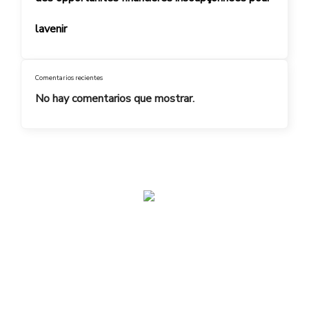
lavenir
Comentarios recientes
No hay comentarios que mostrar.