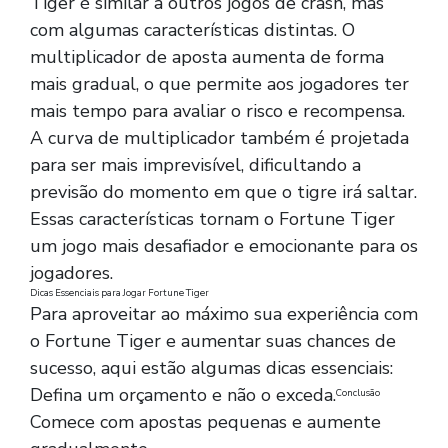
Tiger é similar a outros jogos de crash, mas
com algumas características distintas. O
multiplicador de aposta aumenta de forma
mais gradual, o que permite aos jogadores ter
mais tempo para avaliar o risco e recompensa.
A curva de multiplicador também é projetada
para ser mais imprevisível, dificultando a
previsão do momento em que o tigre irá saltar.
Essas características tornam o Fortune Tiger
um jogo mais desafiador e emocionante para os
jogadores.
Dicas Essenciais para Jogar Fortune Tiger
Para aproveitar ao máximo sua experiência com
o Fortune Tiger e aumentar suas chances de
sucesso, aqui estão algumas dicas essenciais:
Defina um orçamento e não o exceda.
Conclusão
Comece com apostas pequenas e aumente