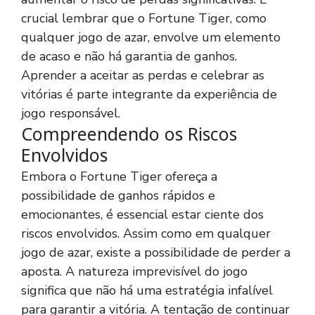
crucial lembrar que o Fortune Tiger, como
qualquer jogo de azar, envolve um elemento
de acaso e não há garantia de ganhos.
Aprender a aceitar as perdas e celebrar as
vitórias é parte integrante da experiência de
jogo responsável.
Compreendendo os Riscos
Envolvidos
Embora o Fortune Tiger ofereça a
possibilidade de ganhos rápidos e
emocionantes, é essencial estar ciente dos
riscos envolvidos. Assim como em qualquer
jogo de azar, existe a possibilidade de perder a
aposta. A natureza imprevisível do jogo
significa que não há uma estratégia infalível
para garantir a vitória. A tentação de continuar