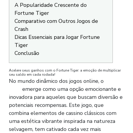
A Popularidade Crescente do
Fortune Tiger
Comparativo com Outros Jogos de
Crash
Dicas Essenciais para Jogar Fortune
Tiger
Conclusão
Acelere seus ganhos com o Fortune Tiger: a emoção de multiplicar
seu saldo em cada rodada!
No mundo dinâmico dos jogos online, o
fortune
tiger
emerge como uma opção emocionante e
inovadora para aqueles que buscam diversão e
potenciais recompensas. Este jogo, que
combina elementos de cassino clássicos com
uma estética vibrante inspirada na natureza
selvagem, tem cativado cada vez mais