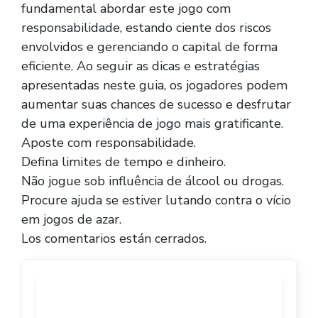
fundamental abordar este jogo com
responsabilidade, estando ciente dos riscos
envolvidos e gerenciando o capital de forma
eficiente. Ao seguir as dicas e estratégias
apresentadas neste guia, os jogadores podem
aumentar suas chances de sucesso e desfrutar
de uma experiência de jogo mais gratificante.
Aposte com responsabilidade.
Defina limites de tempo e dinheiro.
Não jogue sob influência de álcool ou drogas.
Procure ajuda se estiver lutando contra o vício
em jogos de azar.
Los comentarios están cerrados.