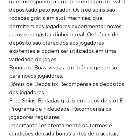
que corresponde a uma percentagem do valor
depositado pelo jogador. Os free spins são
rodadas grátis em slot machines, que
permitem aos jogadores experimentar novos
jogos sem gastar dinheiro real. Os bónus de
depósito são oferecidos aos jogadores
existentes e podem ser utilizados em uma
variedade de jogos.
Bónus de Boas-vindas: Um bónus generoso
para novos jogadores.
Bónus de Depósito: Recompensa os depósitos
dos jogadores.
Free Spins: Rodadas grátis em jogos de slot.
É
Programa de Fidelidade: Recompensa os
jogadores regulares.
importante ler atentamente os termos e
condições de cada bónus antes de o aceitar,