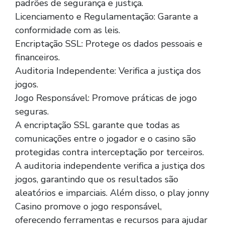
padrões de segurança e justiça.
Licenciamento e Regulamentação: Garante a
conformidade com as leis.
Encriptação SSL: Protege os dados pessoais e
financeiros.
Auditoria Independente: Verifica a justiça dos
jogos.
Jogo Responsável: Promove práticas de jogo
seguras.
A encriptação SSL garante que todas as
comunicações entre o jogador e o casino são
protegidas contra interceptação por terceiros.
A auditoria independente verifica a justiça dos
jogos, garantindo que os resultados são
aleatórios e imparciais. Além disso, o play jonny
Casino promove o jogo responsável,
oferecendo ferramentas e recursos para ajudar