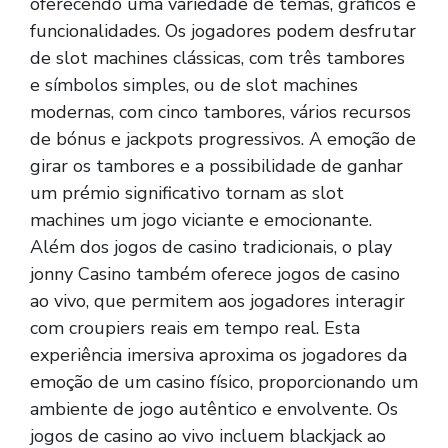
oferecendo uma variedade de temas, gráficos e
funcionalidades. Os jogadores podem desfrutar
de slot machines clássicas, com três tambores
e símbolos simples, ou de slot machines
modernas, com cinco tambores, vários recursos
de bónus e jackpots progressivos. A emoção de
girar os tambores e a possibilidade de ganhar
um prémio significativo tornam as slot
machines um jogo viciante e emocionante.
Além dos jogos de casino tradicionais, o play
jonny Casino também oferece jogos de casino
ao vivo, que permitem aos jogadores interagir
com croupiers reais em tempo real. Esta
experiência imersiva aproxima os jogadores da
emoção de um casino físico, proporcionando um
ambiente de jogo autêntico e envolvente. Os
jogos de casino ao vivo incluem blackjack ao